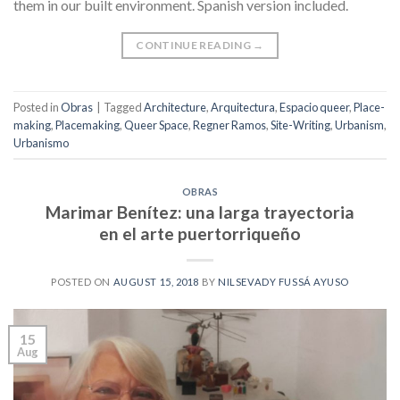
them in our built environment. Spanish version included.
CONTINUE READING
→
Posted in
Obras
|
Tagged
Architecture
,
Arquitectura
,
Espacio queer
,
Place-
making
,
Placemaking
,
Queer Space
,
Regner Ramos
,
Site-Writing
,
Urbanism
,
Urbanismo
OBRAS
Marimar Benítez: una larga trayectoria
en el arte puertorriqueño
POSTED ON
AUGUST 15, 2018
BY
NILSEVADY FUSSÁ AYUSO
15
Aug