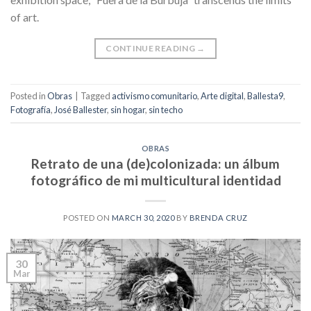
of art.
CONTINUE READING
→
Posted in
Obras
|
Tagged
activismo comunitario
,
Arte digital
,
Ballesta9
,
Fotografía
,
José Ballester
,
sin hogar
,
sin techo
OBRAS
Retrato de una (de)colonizada: un álbum
fotográﬁco de mi multicultural identidad
POSTED ON
MARCH 30, 2020
BY
BRENDA CRUZ
30
Mar