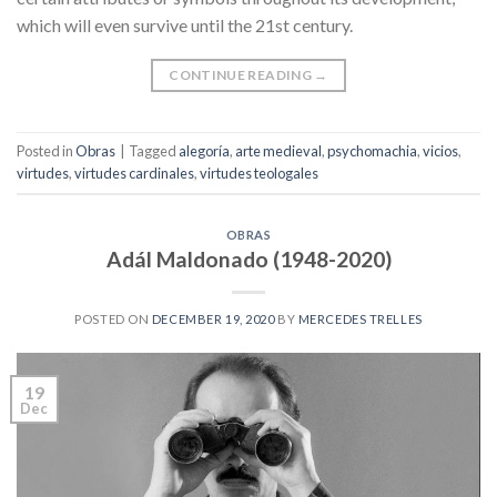
which will even survive until the 21st century.
CONTINUE READING
→
Posted in
Obras
|
Tagged
alegoría
,
arte medieval
,
psychomachia
,
vicios
,
virtudes
,
virtudes cardinales
,
virtudes teologales
OBRAS
Adál Maldonado (1948-2020)
POSTED ON
DECEMBER 19, 2020
BY
MERCEDES TRELLES
19
Dec