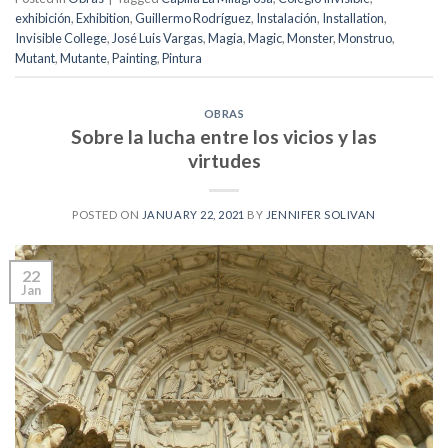
exhibición
,
Exhibition
,
Guillermo Rodríguez
,
Instalación
,
Installation
,
Invisible College
,
José Luis Vargas
,
Magia
,
Magic
,
Monster
,
Monstruo
,
Mutant
,
Mutante
,
Painting
,
Pintura
OBRAS
Sobre la lucha entre los vicios y las
virtudes
POSTED ON
JANUARY 22, 2021
BY
JENNIFER SOLIVAN
22
Jan