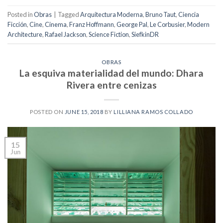
Posted in
Obras
|
Tagged
Arquitectura Moderna
,
Bruno Taut
,
Ciencia
Ficción
,
Cine
,
Cinema
,
Franz Hoffmann
,
George Pal
,
Le Corbusier
,
Modern
Architecture
,
Rafael Jackson
,
Science Fiction
,
SiefkinDR
OBRAS
La esquiva materialidad del mundo: Dhara
Rivera entre cenizas
POSTED ON
JUNE 15, 2018
BY
LILLIANA RAMOS COLLADO
15
Jun