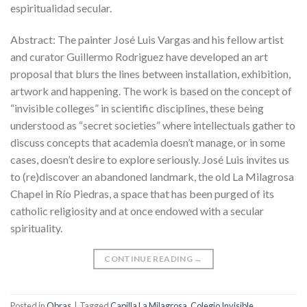
espiritualidad secular.
Abstract: The painter José Luis Vargas and his fellow artist
and curator Guillermo Rodriguez have developed an art
proposal that blurs the lines between installation, exhibition,
artwork and happening. The work is based on the concept of
“invisible colleges” in scientific disciplines, these being
understood as “secret societies” where intellectuals gather to
discuss concepts that academia doesn’t manage, or in some
cases, doesn’t desire to explore seriously. José Luis invites us
to (re)discover an abandoned landmark, the old La Milagrosa
Chapel in Río Piedras, a space that has been purged of its
catholic religiosity and at once endowed with a secular
spirituality.
CONTINUE READING
→
Posted in
Obras
|
Tagged
Capilla La Milagrosa
,
Colegio Invisible
,