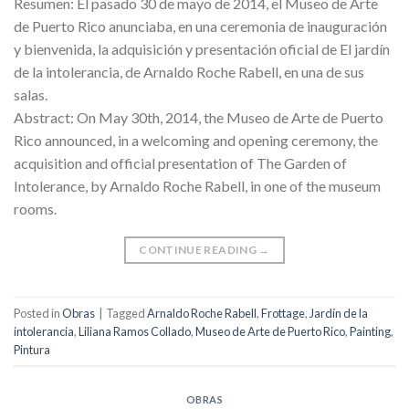
Resumen: El pasado 30 de mayo de 2014, el Museo de Arte
de Puerto Rico anunciaba, en una ceremonia de inauguración
y bienvenida, la adquisición y presentación oficial de El jardín
de la intolerancia, de Arnaldo Roche Rabell, en una de sus
salas.
Abstract: On May 30th, 2014, the Museo de Arte de Puerto
Rico announced, in a welcoming and opening ceremony, the
acquisition and official presentation of The Garden of
Intolerance, by Arnaldo Roche Rabell, in one of the museum
rooms.
CONTINUE READING
→
Posted in
Obras
|
Tagged
Arnaldo Roche Rabell
,
Frottage
,
Jardín de la
intolerancia
,
Liliana Ramos Collado
,
Museo de Arte de Puerto Rico
,
Painting
,
Pintura
OBRAS