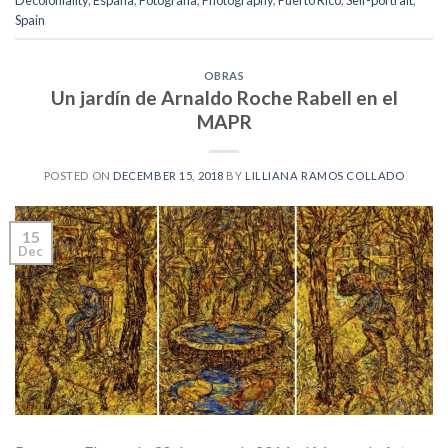
Decoloniality
,
España
,
Fotografía
,
Photography
,
Puerto Rico
,
Self-portrait
,
Spain
OBRAS
Un jardín de Arnaldo Roche Rabell en el
MAPR
POSTED ON
DECEMBER 15, 2018
BY
LILLIANA RAMOS COLLADO
15
Dec