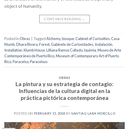
object of humanity.
CONTINUE READING
→
Posted in
Obras
|
Tagged
Alchemy
,
bosque
,
Cabinet of Curiosities
,
Casa
Klumb
,
Dhara Rivera
,
Forest
,
Gabinete de Curiosidades
,
Instalación
,
Installation
,
Klumb House
,
Lilliana Ramos Collado
,
lquimia
,
Museo de Arte
Contemporáneo de Puerto Rico
,
Museum of Contemporary Art of Puerto
Rico
,
Paracelso
,
Paracelsus
OBRAS
La pintura y su estrategia de contagio:
Influencias de la cultura digital en la
práctica pictórica contemporánea
POSTED ON
FEBRUARY 15, 2018
BY
SANTIAG LARA MORCILLO