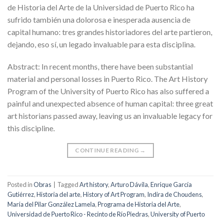
de Historia del Arte de la Universidad de Puerto Rico ha
sufrido también una dolorosa e inesperada ausencia de
capital humano: tres grandes historiadores del arte partieron,
dejando, eso sí, un legado invaluable para esta disciplina.
Abstract: In recent months, there have been substantial
material and personal losses in Puerto Rico. The Art History
Program of the University of Puerto Rico has also suffered a
painful and unexpected absence of human capital: three great
art historians passed away, leaving us an invaluable legacy for
this discipline.
CONTINUE READING
→
Posted in
Obras
|
Tagged
Art history
,
Arturo Dávila
,
Enrique García
Gutiérrez
,
Historia del arte
,
History of Art Program
,
Indira de Choudens
,
María del Pilar González Lamela
,
Programa de Historia del Arte
,
Universidad de Puerto Rico - Recinto de Río Piedras
,
University of Puerto