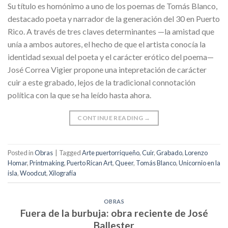
Su título es homónimo a uno de los poemas de Tomás Blanco,
destacado poeta y narrador de la generación del 30 en Puerto
Rico. A través de tres claves determinantes —la amistad que
unía a ambos autores, el hecho de que el artista conocía la
identidad sexual del poeta y el carácter erótico del poema—
José Correa Vigier propone una intepretación de carácter
cuir a este grabado, lejos de la tradicional connotación
política con la que se ha leído hasta ahora.
CONTINUE READING
→
Posted in
Obras
|
Tagged
Arte puertorriqueño
,
Cuir
,
Grabado
,
Lorenzo
Homar
,
Printmaking
,
Puerto Rican Art
,
Queer
,
Tomás Blanco
,
Unicornio en la
isla
,
Woodcut
,
Xilografía
OBRAS
Fuera de la burbuja: obra reciente de José
Ballester