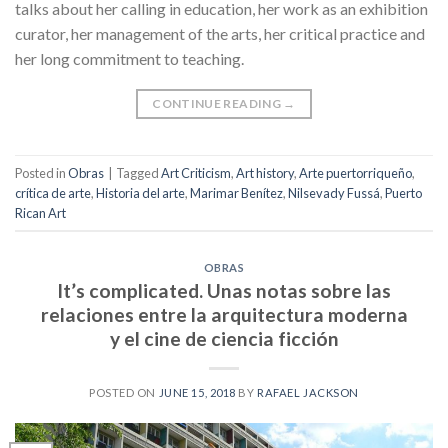
talks about her calling in education, her work as an exhibition
curator, her management of the arts, her critical practice and
her long commitment to teaching.
CONTINUE READING
→
Posted in
Obras
|
Tagged
Art Criticism
,
Art history
,
Arte puertorriqueño
,
crítica de arte
,
Historia del arte
,
Marimar Benítez
,
Nilsevady Fussá
,
Puerto
Rican Art
OBRAS
It’s complicated. Unas notas sobre las
relaciones entre la arquitectura moderna
y el cine de ciencia ficción
POSTED ON
JUNE 15, 2018
BY
RAFAEL JACKSON