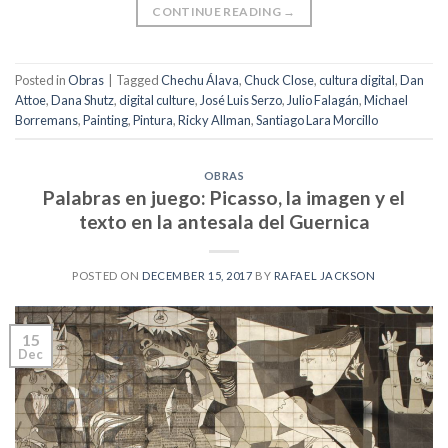
CONTINUE READING
→
Posted in
Obras
|
Tagged
Chechu Álava
,
Chuck Close
,
cultura digital
,
Dan
Attoe
,
Dana Shutz
,
digital culture
,
José Luis Serzo
,
Julio Falagán
,
Michael
Borremans
,
Painting
,
Pintura
,
Ricky Allman
,
Santiago Lara Morcillo
OBRAS
Palabras en juego: Picasso, la imagen y el
texto en la antesala del Guernica
POSTED ON
DECEMBER 15, 2017
BY
RAFAEL JACKSON
15
Dec