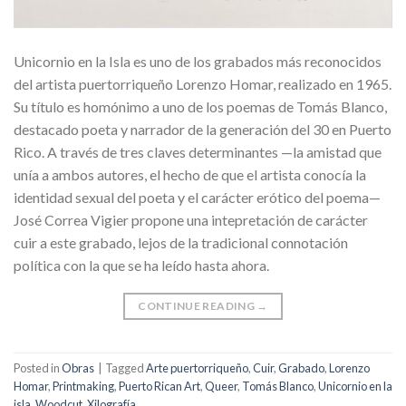
Unicornio en la Isla es uno de los grabados más reconocidos
del artista puertorriqueño Lorenzo Homar, realizado en 1965.
Su título es homónimo a uno de los poemas de Tomás Blanco,
destacado poeta y narrador de la generación del 30 en Puerto
Rico. A través de tres claves determinantes —la amistad que
unía a ambos autores, el hecho de que el artista conocía la
identidad sexual del poeta y el carácter erótico del poema—
José Correa Vigier propone una intepretación de carácter
cuir a este grabado, lejos de la tradicional connotación
política con la que se ha leído hasta ahora.
CONTINUE READING
→
Posted in
Obras
|
Tagged
Arte puertorriqueño
,
Cuir
,
Grabado
,
Lorenzo
Homar
,
Printmaking
,
Puerto Rican Art
,
Queer
,
Tomás Blanco
,
Unicornio en la
isla
,
Woodcut
,
Xilografía