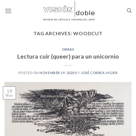
Skip
to
content
TAG ARCHIVES:
WOODCUT
OBRAS
Lectura cuir (queer) para un unicornio
POSTED ON
NOVEMBER 19, 2020
BY
JOSÉ CORREA VIGIER
19
Nov