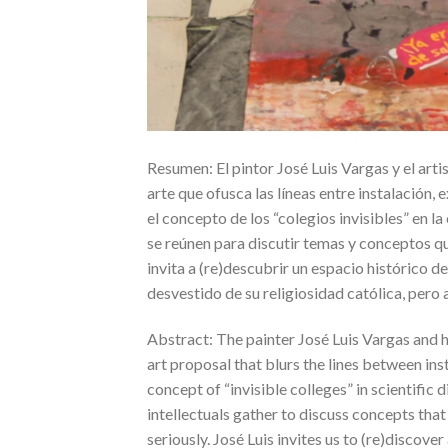
Resumen: El pintor José Luis Vargas y el art
arte que ofusca las líneas entre instalación,
el concepto de los “colegios invisibles” en 
se reúnen para discutir temas y conceptos qu
invita a (re)descubrir un espacio histórico d
desvestido de su religiosidad católica, pero 
Abstract: The painter José Luis Vargas and 
art proposal that blurs the lines between ins
concept of “invisible colleges” in scientific
intellectuals gather to discuss concepts tha
seriously. José Luis invites us to (re)discov