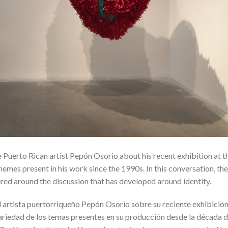
 Puerto Rican artist Pepón Osorio about his recent exhibition at t
es present in his work since the 1990s. In this conversation, th
tered around the discussion that has developed around identity.
 artista puertorriqueño Pepón Osorio sobre su reciente exhibición
riedad de los temas presentes en su producción desde la década 