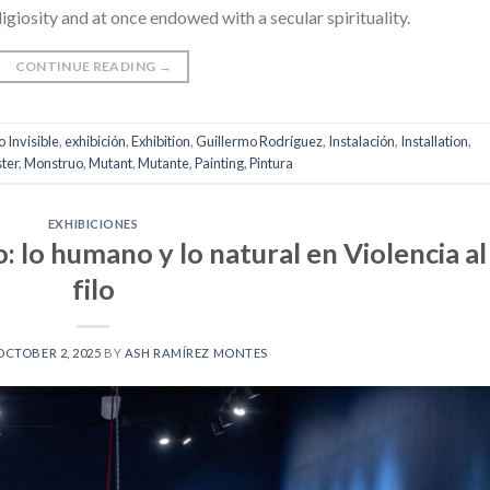
ligiosity and at once endowed with a secular spirituality.
CONTINUE READING
→
 Invisible
,
exhibición
,
Exhibition
,
Guillermo Rodríguez
,
Instalación
,
Installation
,
ter
,
Monstruo
,
Mutant
,
Mutante
,
Painting
,
Pintura
EXHIBICIONES
: lo humano y lo natural en Violencia al
filo
OCTOBER 2, 2025
BY
ASH RAMÍREZ MONTES