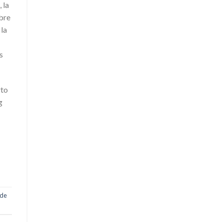
 la
obre
 la
s
rto
g
 de