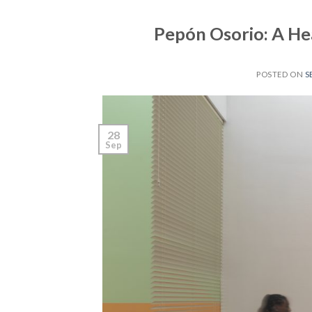
Pepón Osorio: A He
POSTED ON
S
28
Sep