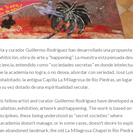
ista y curador Guillermo Rodríguez han desarrollado una propuesta
 exhibición, obra de arte y “happening”. La muestra está pensada de
la ciencia, entendido como “sociedades secretas” en donde intelectu
e la academia no logra, o no desea, abordar con seriedad. José Lui
eshabitado, la antigua Capilla La Milagrosa de Río Piedras, un lugar
a su vez dotado de una espiritualidad secular.
his fellow artist and curator Guillermo Rodriguez have developed a
tallation, exhibition, artwork and happening. The work is based on 
 disciplines, these being understood as “secret societies” where
t academia doesn’t manage, or in some cases, doesn’t desire to expl
er an abandoned landmark, the old La Milagrosa Chapel in Río Piedra