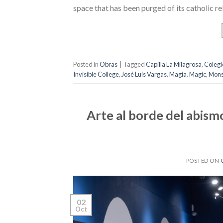
space that has been purged of its catholic re
Posted in
Obras
|
Tagged
Capilla La Milagrosa
,
Colegio
Invisible College
,
José Luis Vargas
,
Magia
,
Magic
,
Mons
Arte al borde del abismo
POSTED ON
02
Oct