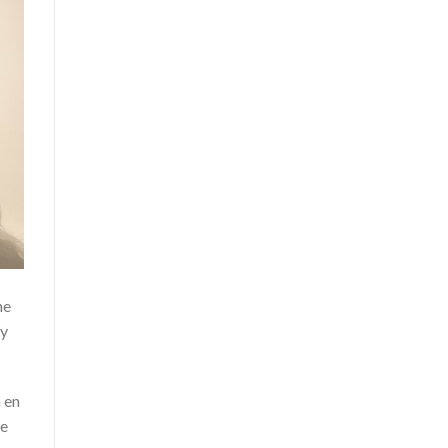
he
ey
 en
de