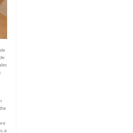
 de
sde
ales
s
n
the
ore
s, a