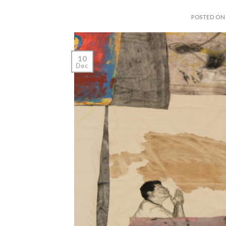
POSTED O
10
Dec