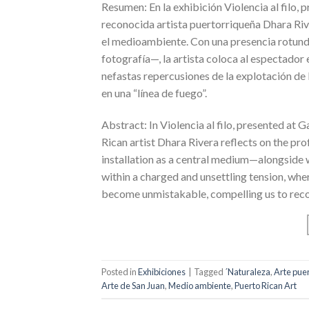
Resumen: En la exhibición Violencia al filo, p
reconocida artista puertorriqueña Dhara Riv
el medioambiente. Con una presencia rotunda
fotografía—, la artista coloca al espectador
nefastas repercusiones de la explotación de
en una “línea de fuego”.
Abstract: In Violencia al filo, presented at 
Rican artist Dhara Rivera reflects on the p
installation as a central medium—alongside 
within a charged and unsettling tension, wh
become unmistakable, compelling us to recogn
Posted in
Exhibiciones
|
Tagged
´Naturaleza
,
Arte pue
Arte de San Juan
,
Medio ambiente
,
Puerto Rican Art