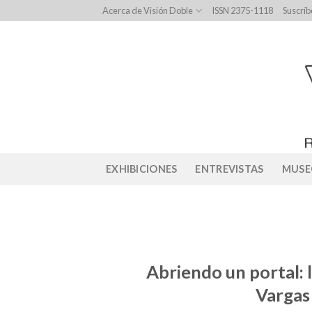
Skip
Acerca de Visión Doble
ISSN 2375-1118
Suscríb
to
content
EXHIBICIONES
ENTREVISTAS
MUSE
Abriendo un portal: l
Vargas 