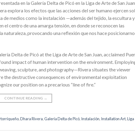
resentada en la Galería Delta de Picó en la Liga de Arte de San Juan,
era explora los efectos que las acciones del ser humano ejercen s
 de medios como la instalación —además del tejido, la escultura y
 en el centro de una amarga tensión, en donde se reconocen las
 la naturaleza, provocando una reflexión que nos hace posicionarno
Galería Delta de Picó at the Liga de Arte de San Juan, acclaimed Pue
rofound impact of human intervention on the environment. Employin
weaving, sculpture, and photography—Rivera situates the viewer
ere the destructive consequences of environmental exploitation
ize our position on a precarious “line of fire.”
CONTINUE READING
→
rtorriqueño
,
Dhara Rivera
,
Galería Delta de Picó
,
Instalación
,
Installation Art
,
Liga