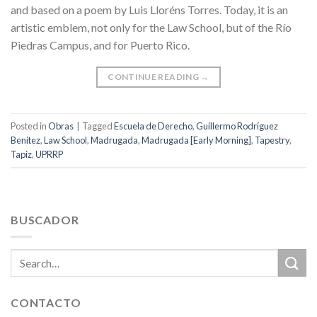
and based on a poem by Luis Lloréns Torres. Today, it is an
artistic emblem, not only for the Law School, but of the Río
Piedras Campus, and for Puerto Rico.
CONTINUE READING
→
Posted in
Obras
|
Tagged
Escuela de Derecho
,
Guillermo Rodríguez
Benítez
,
Law School
,
Madrugada
,
Madrugada [Early Morning]
,
Tapestry
,
Tapiz
,
UPRRP
BUSCADOR
CONTACTO