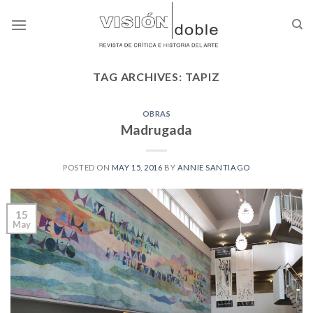
Skip
to
content
TAG ARCHIVES:
TAPIZ
OBRAS
Madrugada
POSTED ON
MAY 15, 2016
BY
ANNIE SANTIAGO
15
May