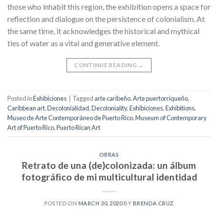
those who inhabit this region, the exhibition opens a space for
reflection and dialogue on the persistence of colonialism. At
the same time, it acknowledges the historical and mythical
ties of water as a vital and generative element.
CONTINUE READING
→
Posted in
Exhibiciones
|
Tagged
arte caribeño
,
Arte puertorriqueño
,
Caribbean art
,
Decolonialidad
,
Decoloniality
,
Exhibiciones
,
Exhibitions
,
Museo de Arte Contemporáneo de Puerto Rico
,
Museum of Contemporary
Art of Puerto Rico
,
Puerto Rican Art
OBRAS
Retrato de una (de)colonizada: un álbum
fotográﬁco de mi multicultural identidad
POSTED ON
MARCH 30, 2020
BY
BRENDA CRUZ