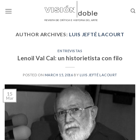
Skip
to
content
AUTHOR ARCHIVES:
LUIS JEFTÉ LACOURT
ENTREVISTAS
Lenoil Val Cal: un historietista con filo
POSTED ON
MARCH 15, 2016
BY
LUIS JEFTÉ LACOURT
15
Mar