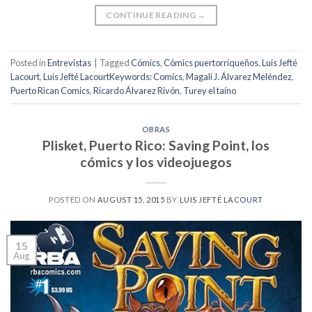
CONTINUE READING
→
Posted in
Entrevistas
|
Tagged
Cómics
,
Cómics puertorriqueños
,
Luis Jefté
Lacourt
,
Luis Jefté LacourtKeywords: Comics
,
Magali J. Álvarez Meléndez
,
Puerto Rican Comics
,
Ricardo Álvarez Rivón
,
Turey el taíno
OBRAS
Plisket, Puerto Rico: Saving Point, los
cómics y los videojuegos
POSTED ON
AUGUST 15, 2015
BY
LUIS JEFTÉ LACOURT
15
Aug