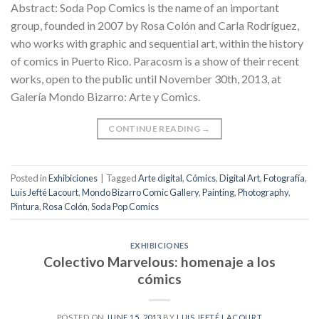
Abstract: Soda Pop Comics is the name of an important
group, founded in 2007 by Rosa Colón and Carla Rodríguez,
who works with graphic and sequential art, within the history
of comics in Puerto Rico. Paracosm is a show of their recent
works, open to the public until November 30th, 2013, at
Galería Mondo Bizarro: Arte y Comics.
CONTINUE READING
→
Posted in
Exhibiciones
|
Tagged
Arte digital
,
Cómics
,
Digital Art
,
Fotografía
,
Luis Jefté Lacourt
,
Mondo Bizarro Comic Gallery
,
Painting
,
Photography
,
Pintura
,
Rosa Colón
,
Soda Pop Comics
EXHIBICIONES
Colectivo Marvelous: homenaje a los
cómics
POSTED ON
JUNE 15, 2013
BY
LUIS JEFTÉ LACOURT