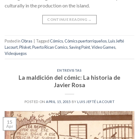
culturally in the production on the island.
CONTINUE READING
→
Posted in
Obras
|
Tagged
Cómics
,
Cómics puertorriqueños
,
Luis Jefté
Lacourt
,
Plisket
,
Puerto Rican Comics
,
Saving Point
,
Video Games
,
Videojuegos
ENTREVISTAS
La maldición del cómic: La historia de
Javier Rosa
POSTED ON
APRIL 15, 2015
BY
LUIS JEFTÉ LACOURT
15
Apr