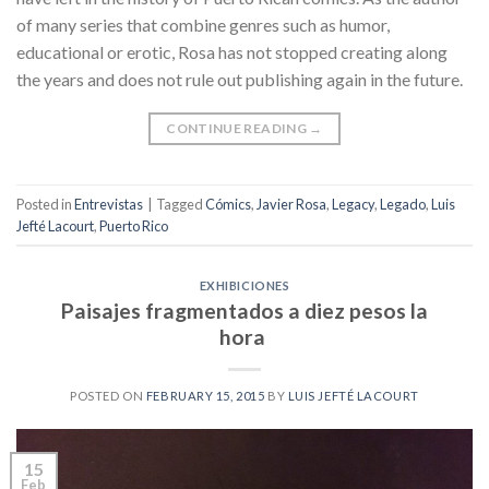
of many series that combine genres such as humor,
educational or erotic, Rosa has not stopped creating along
the years and does not rule out publishing again in the future.
CONTINUE READING
→
Posted in
Entrevistas
|
Tagged
Cómics
,
Javier Rosa
,
Legacy
,
Legado
,
Luis
Jefté Lacourt
,
Puerto Rico
EXHIBICIONES
Paisajes fragmentados a diez pesos la
hora
POSTED ON
FEBRUARY 15, 2015
BY
LUIS JEFTÉ LACOURT
15
Feb