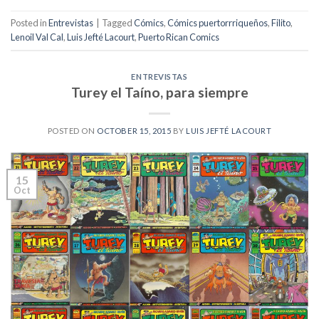
Posted in
Entrevistas
|
Tagged
Cómics
,
Cómics puertorrriqueños
,
Filito
,
Lenoil Val Cal
,
Luis Jefté Lacourt
,
Puerto Rican Comics
ENTREVISTAS
Turey el Taíno, para siempre
POSTED ON
OCTOBER 15, 2015
BY
LUIS JEFTÉ LACOURT
15
Oct