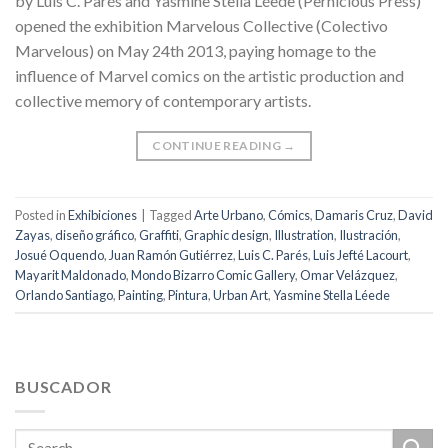
by Luis C. Parés and Yasmine Stella Léede (Pernicious Press)
opened the exhibition Marvelous Collective (Colectivo
Marvelous) on May 24th 2013, paying homage to the
influence of Marvel comics on the artistic production and
collective memory of contemporary artists.
CONTINUE READING
→
Posted in
Exhibiciones
|
Tagged
Arte Urbano
,
Cómics
,
Damaris Cruz
,
David
Zayas
,
diseño gráfico
,
Graffiti
,
Graphic design
,
Illustration
,
Ilustración
,
Josué Oquendo
,
Juan Ramón Gutiérrez
,
Luis C. Parés
,
Luis Jefté Lacourt
,
Mayarit Maldonado
,
Mondo Bizarro Comic Gallery
,
Omar Velázquez
,
Orlando Santiago
,
Painting
,
Pintura
,
Urban Art
,
Yasmine Stella Léede
BUSCADOR