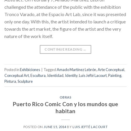
challenged the attendance of the public with the exhibition
Tronco Varado, at the Espacio Art Lab, since it was presented
only one day. With this, the artist intended to launch a critique
towards the art market, the figure of the artist and the very
nature of the work itself.
CONTINUE READING
→
Posted in
Exhibiciones
|
Tagged
Amado Martínez Lebrón
,
Arte Conceptual
,
Conceptual Art
,
Escultura
,
Identidad
,
Identity
,
Luis Jefté Lacourt
,
Painting
,
Pintura
,
Sculpture
OBRAS
Puerto Rico Comic Con y los mundos que
habitan
POSTED ON
JUNE 15, 2014
BY
LUIS JEFTÉ LACOURT