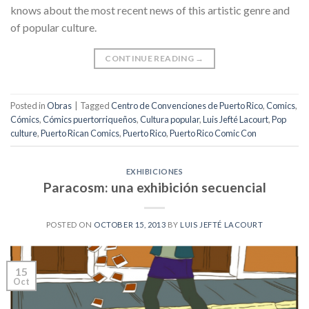
knows about the most recent news of this artistic genre and
of popular culture.
CONTINUE READING
→
Posted in
Obras
|
Tagged
Centro de Convenciones de Puerto Rico
,
Comics
,
Cómics
,
Cómics puertorriqueños
,
Cultura popular
,
Luis Jefté Lacourt
,
Pop
culture
,
Puerto Rican Comics
,
Puerto Rico
,
Puerto Rico Comic Con
EXHIBICIONES
Paracosm: una exhibición secuencial
POSTED ON
OCTOBER 15, 2013
BY
LUIS JEFTÉ LACOURT
15
Oct