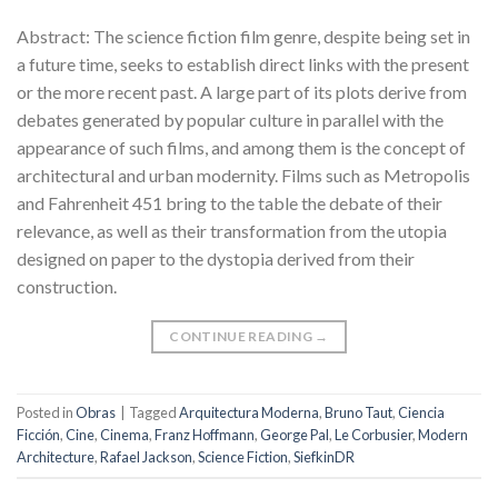
Abstract: The science fiction film genre, despite being set in
a future time, seeks to establish direct links with the present
or the more recent past. A large part of its plots derive from
debates generated by popular culture in parallel with the
appearance of such films, and among them is the concept of
architectural and urban modernity. Films such as Metropolis
and Fahrenheit 451 bring to the table the debate of their
relevance, as well as their transformation from the utopia
designed on paper to the dystopia derived from their
construction.
CONTINUE READING
→
Posted in
Obras
|
Tagged
Arquitectura Moderna
,
Bruno Taut
,
Ciencia
Ficción
,
Cine
,
Cinema
,
Franz Hoffmann
,
George Pal
,
Le Corbusier
,
Modern
Architecture
,
Rafael Jackson
,
Science Fiction
,
SiefkinDR