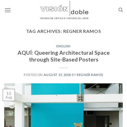
Skip
to
content
TAG ARCHIVES:
REGNER RAMOS
ENGLISH
AQUÍ: Queering Architectural Space
through Site-Based Posters
POSTED ON
AUGUST 15, 2018
BY
REGNER RAMOS
15
Aug