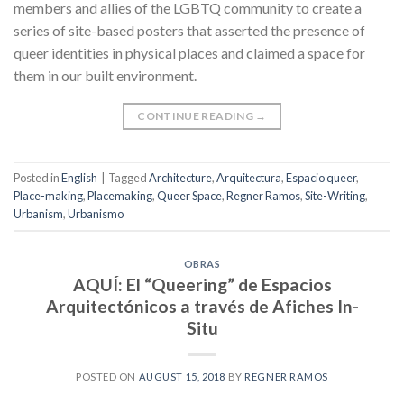
members and allies of the LGBTQ community to create a
series of site-based posters that asserted the presence of
queer identities in physical places and claimed a space for
them in our built environment.
CONTINUE READING
→
Posted in
English
|
Tagged
Architecture
,
Arquitectura
,
Espacio queer
,
Place-making
,
Placemaking
,
Queer Space
,
Regner Ramos
,
Site-Writing
,
Urbanism
,
Urbanismo
OBRAS
AQUÍ: El “Queering” de Espacios
Arquitectónicos a través de Afiches In-
Situ
POSTED ON
AUGUST 15, 2018
BY
REGNER RAMOS