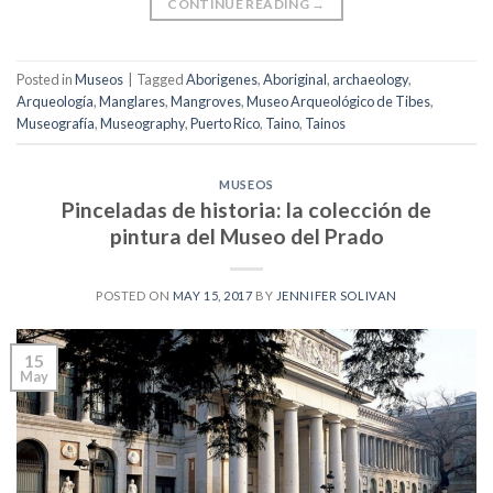
CONTINUE READING
→
Posted in
Museos
|
Tagged
Aborigenes
,
Aboriginal
,
archaeology
,
Arqueología
,
Manglares
,
Mangroves
,
Museo Arqueológico de Tibes
,
Museografía
,
Museography
,
Puerto Rico
,
Taino
,
Tainos
MUSEOS
Pinceladas de historia: la colección de
pintura del Museo del Prado
POSTED ON
MAY 15, 2017
BY
JENNIFER SOLIVAN
15
May