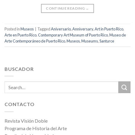
CONTINUE READING
→
Posted in
Museos
|
Tagged
Aniversario
,
Anniversary
,
Art in Puerto Rico
,
Arte en Puerto Rico
,
Contemporary Art Museum of Puerto Rico
,
Museo de
Arte Contemporáneo de Puerto Rico
,
Museos
,
Museums
,
Santurce
BUSCADOR
CONTACTO
Revista Visión Doble
Programa de Historia del Arte