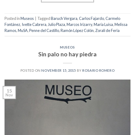
Posted in
Museos
|
Tagged
Baruch Vergara
,
Carlos Fajardo
,
Carmelo
Fontánez
,
Ivette Cabrera
,
Julio Plaza
,
Marcos Irizarry
,
María Luisa
,
Melissa
Ramos
,
MuSA
,
Penne del Castillo
,
Ramón López Colón
,
Zorali de Feria
MUSEOS
Sin palo no hay piedra
POSTED ON
NOVEMBER 15, 2015
BY
ROSARIO ROMERO
15
Nov