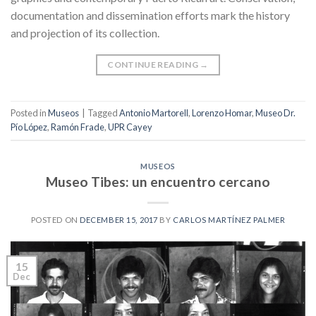
documentation and dissemination efforts mark the history
and projection of its collection.
CONTINUE READING
→
Posted in
Museos
|
Tagged
Antonio Martorell
,
Lorenzo Homar
,
Museo Dr.
Pío López
,
Ramón Frade
,
UPR Cayey
MUSEOS
Museo Tibes: un encuentro cercano
POSTED ON
DECEMBER 15, 2017
BY
CARLOS MARTÍNEZ PALMER
15
Dec