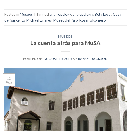
Posted in
Museos
|
Tagged
anthropology
,
antropologia
,
Beta Local
,
Casa
del Sargento
,
Michael Linares
,
Museo del Palo
,
Rosario Romero
MUSEOS
La cuenta atrás para MuSA
POSTED ON
AUGUST 15, 2015
BY
RAFAEL JACKSON
15
Aug