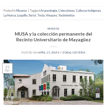
Posted in
Museos
|
Tagged
Arqueología
,
Colecciones
,
Culturas indígenas
,
La Hueca
,
Luquillo
,
Sorcé
,
Tecla
,
Vieques
,
Yacimientos
MUSEOS
MUSA y la colección permanente del
Recinto Universitario de Mayagüez
POSTED ON
APRIL 15, 2019
BY
ZORALI DE FERIA
15
Apr