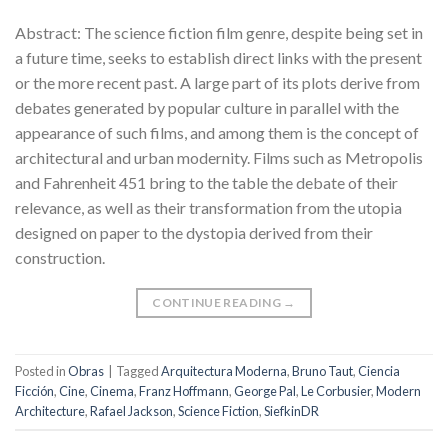
Abstract: The science fiction film genre, despite being set in
a future time, seeks to establish direct links with the present
or the more recent past. A large part of its plots derive from
debates generated by popular culture in parallel with the
appearance of such films, and among them is the concept of
architectural and urban modernity. Films such as Metropolis
and Fahrenheit 451 bring to the table the debate of their
relevance, as well as their transformation from the utopia
designed on paper to the dystopia derived from their
construction.
CONTINUE READING
→
Posted in
Obras
|
Tagged
Arquitectura Moderna
,
Bruno Taut
,
Ciencia
Ficción
,
Cine
,
Cinema
,
Franz Hoffmann
,
George Pal
,
Le Corbusier
,
Modern
Architecture
,
Rafael Jackson
,
Science Fiction
,
SiefkinDR