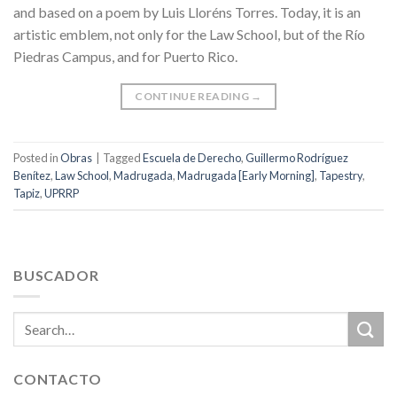
and based on a poem by Luis Lloréns Torres. Today, it is an
artistic emblem, not only for the Law School, but of the Río
Piedras Campus, and for Puerto Rico.
CONTINUE READING
→
Posted in
Obras
|
Tagged
Escuela de Derecho
,
Guillermo Rodríguez
Benítez
,
Law School
,
Madrugada
,
Madrugada [Early Morning]
,
Tapestry
,
Tapiz
,
UPRRP
BUSCADOR
CONTACTO