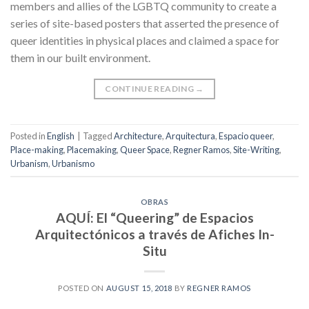
members and allies of the LGBTQ community to create a
series of site-based posters that asserted the presence of
queer identities in physical places and claimed a space for
them in our built environment.
CONTINUE READING
→
Posted in
English
|
Tagged
Architecture
,
Arquitectura
,
Espacio queer
,
Place-making
,
Placemaking
,
Queer Space
,
Regner Ramos
,
Site-Writing
,
Urbanism
,
Urbanismo
OBRAS
AQUÍ: El “Queering” de Espacios
Arquitectónicos a través de Afiches In-
Situ
POSTED ON
AUGUST 15, 2018
BY
REGNER RAMOS