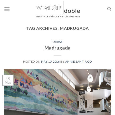
Skip
to
content
TAG ARCHIVES:
MADRUGADA
OBRAS
Madrugada
POSTED ON
MAY 15, 2016
BY
ANNIE SANTIAGO
15
May