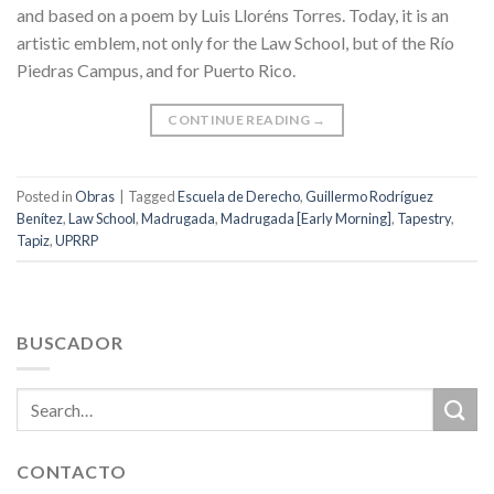
and based on a poem by Luis Lloréns Torres. Today, it is an
artistic emblem, not only for the Law School, but of the Río
Piedras Campus, and for Puerto Rico.
CONTINUE READING
→
Posted in
Obras
|
Tagged
Escuela de Derecho
,
Guillermo Rodríguez
Benítez
,
Law School
,
Madrugada
,
Madrugada [Early Morning]
,
Tapestry
,
Tapiz
,
UPRRP
BUSCADOR
CONTACTO