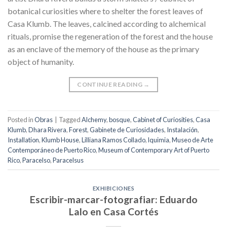
botanical curiosities where to shelter the forest leaves of
Casa Klumb. The leaves, calcined according to alchemical
rituals, promise the regeneration of the forest and the house
as an enclave of the memory of the house as the primary
object of humanity.
CONTINUE READING
→
Posted in
Obras
|
Tagged
Alchemy
,
bosque
,
Cabinet of Curiosities
,
Casa
Klumb
,
Dhara Rivera
,
Forest
,
Gabinete de Curiosidades
,
Instalación
,
Installation
,
Klumb House
,
Lilliana Ramos Collado
,
lquimia
,
Museo de Arte
Contemporáneo de Puerto Rico
,
Museum of Contemporary Art of Puerto
Rico
,
Paracelso
,
Paracelsus
EXHIBICIONES
Escribir-marcar-fotografiar: Eduardo
Lalo en Casa Cortés