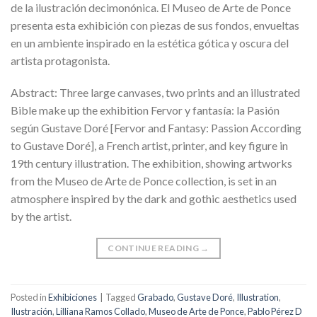
de la ilustración decimonónica. El Museo de Arte de Ponce
presenta esta exhibición con piezas de sus fondos, envueltas
en un ambiente inspirado en la estética gótica y oscura del
artista protagonista.
Abstract: Three large canvases, two prints and an illustrated
Bible make up the exhibition Fervor y fantasía: la Pasión
según Gustave Doré [Fervor and Fantasy: Passion According
to Gustave Doré], a French artist, printer, and key figure in
19th century illustration. The exhibition, showing artworks
from the Museo de Arte de Ponce collection, is set in an
atmosphere inspired by the dark and gothic aesthetics used
by the artist.
CONTINUE READING
→
Posted in
Exhibiciones
|
Tagged
Grabado
,
Gustave Doré
,
Illustration
,
Ilustración
,
Lilliana Ramos Collado
,
Museo de Arte de Ponce
,
Pablo Pérez D