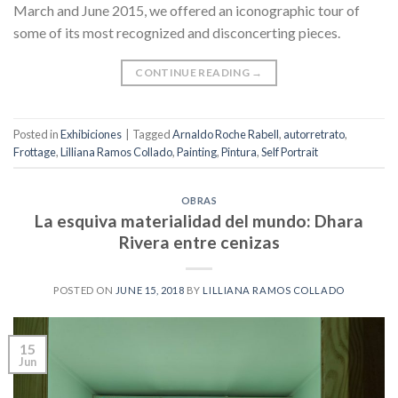
March and June 2015, we offered an iconographic tour of
some of its most recognized and disconcerting pieces.
CONTINUE READING
→
Posted in
Exhibiciones
|
Tagged
Arnaldo Roche Rabell
,
autorretrato
,
Frottage
,
Lilliana Ramos Collado
,
Painting
,
Pintura
,
Self Portrait
OBRAS
La esquiva materialidad del mundo: Dhara
Rivera entre cenizas
POSTED ON
JUNE 15, 2018
BY
LILLIANA RAMOS COLLADO
15
Jun