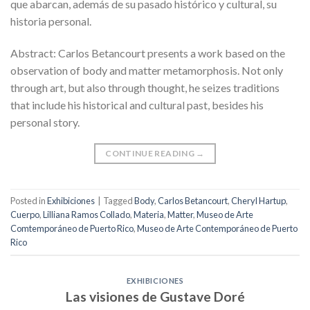
que abarcan, además de su pasado histórico y cultural, su
historia personal.
Abstract: Carlos Betancourt presents a work based on the
observation of body and matter metamorphosis. Not only
through art, but also through thought, he seizes traditions
that include his historical and cultural past, besides his
personal story.
CONTINUE READING
→
Posted in
Exhibiciones
|
Tagged
Body
,
Carlos Betancourt
,
Cheryl Hartup
,
Cuerpo
,
Lilliana Ramos Collado
,
Materia
,
Matter
,
Museo de Arte
Comtemporáneo de Puerto Rico
,
Museo de Arte Contemporáneo de Puerto
Rico
EXHIBICIONES
Las visiones de Gustave Doré