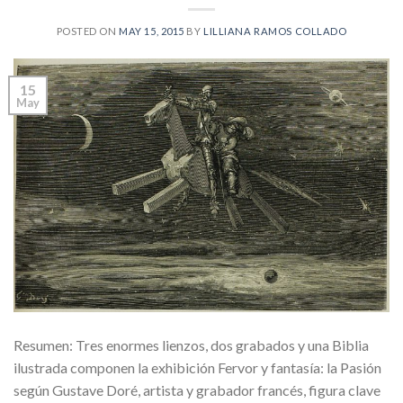
POSTED ON
MAY 15, 2015
BY
LILLIANA RAMOS COLLADO
15
May
Resumen: Tres enormes lienzos, dos grabados y una Biblia
ilustrada componen la exhibición Fervor y fantasía: la Pasión
según Gustave Doré, artista y grabador francés, figura clave