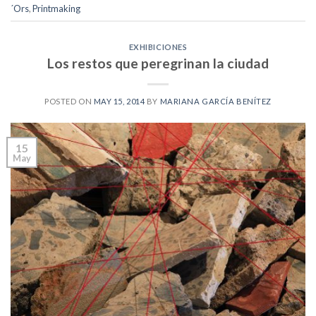
´Ors
,
Printmaking
EXHIBICIONES
Los restos que peregrinan la ciudad
POSTED ON
MAY 15, 2014
BY
MARIANA GARCÍA BENÍTEZ
15
May