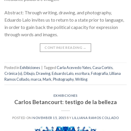
Abstract: Through writing, drawing, and photography,
Eduardo Lalo invites us to return to a state prior to language,
in order to gain back the political capacity for expression
through words and images.
CONTINUE READING
→
Posted in
Exhibiciones
|
Tagged
Carla Acevedo Yates
,
Casa Cortés
,
Crónica (o)
,
Dibujo
,
Drawing
,
Eduardo Lalo
,
escritura
,
Fotografía
,
Lilliana
Ramos Collado
,
marca
,
Mark
,
Photography
,
Writing
EXHIBICIONES
Carlos Betancourt: testigo de la belleza
POSTED ON
NOVEMBER 15, 2015
BY
LILLIANA RAMOS COLLADO