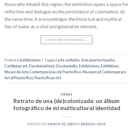
those who inhabit this region, the exhibition opens a space for
reflection and dialogue on the persistence of colonialism. At
the same time, it acknowledges the historical and mythical
ties of water as a vital and generative element.
CONTINUE READING
→
Posted in
Exhibiciones
|
Tagged
arte caribeño
,
Arte puertorriqueño
,
Caribbean art
,
Decolonialidad
,
Decoloniality
,
Exhibiciones
,
Exhibitions
,
Museo de Arte Contemporáneo de Puerto Rico
,
Museum of Contemporary
Art of Puerto Rico
,
Puerto Rican Art
OBRAS
Retrato de una (de)colonizada: un álbum
fotográﬁco de mi multicultural identidad
POSTED ON
MARCH 30, 2020
BY
BRENDA CRUZ