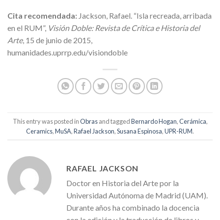
Cita recomendada:
Jackson, Rafael. “Isla recreada, arribada
en el RUM”,
Visión Doble: Revista de Crítica e Historia del
Arte
, 15 de junio de 2015,
humanidades.uprrp.edu/visiondoble
This entry was posted in
Obras
and tagged
Bernardo Hogan
,
Cerámica
,
Ceramics
,
MuSA
,
Rafael Jackson
,
Susana Espinosa
,
UPR-RUM
.
RAFAEL JACKSON
Doctor en Historia del Arte por la
Universidad Autónoma de Madrid (UAM).
Durante años ha combinado la docencia
con la edición y la traducción de libros y