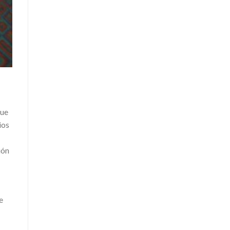
que
ios
ión
e