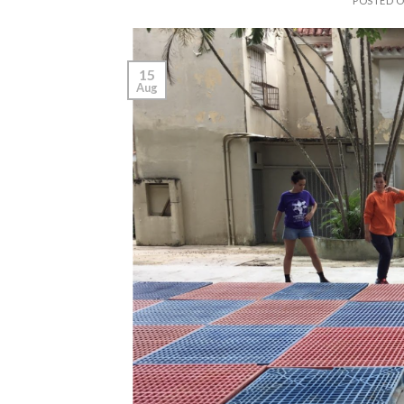
POSTED 
15
Aug