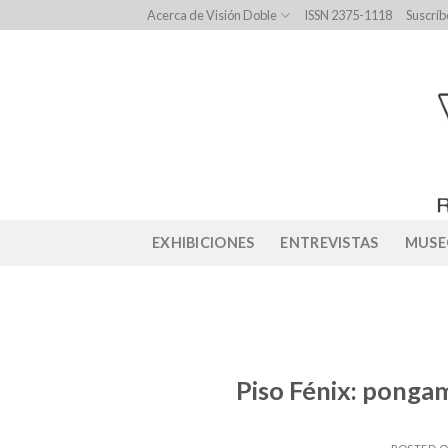
Skip
Acerca de Visión Doble
ISSN 2375-1118
Suscríb
to
content
EXHIBICIONES
ENTREVISTAS
MUSE
Piso Fénix: ponga