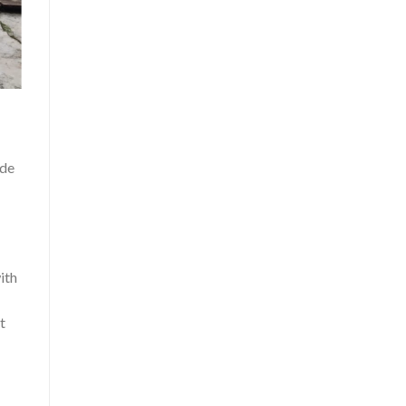
 de
ith
t