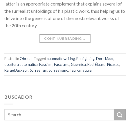
latter is an appropriate complement that explains several of
the surrealist unfoldings of his plastic work, thus helping us to
delve into the genesis of one of the most relevant works of
the 20th century.
CONTINUE READING
→
Posted in
Obras
|
Tagged
automatic writing
,
Bullfighting
,
Dora Maar
,
escritura automática
,
Fascism
,
Fascismo
,
Guernica
,
Paul Éluard
,
Picasso
,
Rafael Jackson
,
Surrealism
,
Surrealismo
,
Tauromaquia
BUSCADOR