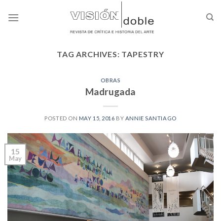
Skip
to
content
TAG ARCHIVES:
TAPESTRY
OBRAS
Madrugada
POSTED ON
MAY 15, 2016
BY
ANNIE SANTIAGO
15
May