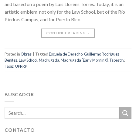
and based on a poem by Luis Lloréns Torres. Today, it is an
artistic emblem, not only for the Law School, but of the Río
Piedras Campus, and for Puerto Rico.
CONTINUE READING
→
Posted in
Obras
|
Tagged
Escuela de Derecho
,
Guillermo Rodríguez
Benítez
,
Law School
,
Madrugada
,
Madrugada [Early Morning]
,
Tapestry
,
Tapiz
,
UPRRP
BUSCADOR
CONTACTO