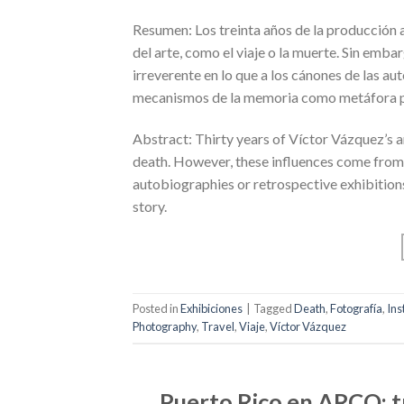
Resumen: Los treinta años de la producción a
del arte, como el viaje o la muerte. Sin emba
irreverente en lo que a los cánones de las au
mecanismos de la memoria como metáfora par
Abstract: Thirty years of Víctor Vázquez’s art
death. However, these influences come from 
autobiographies or retrospective exhibitio
story.
Posted in
Exhibiciones
|
Tagged
Death
,
Fotografía
,
Ins
Photography
,
Travel
,
Viaje
,
Víctor Vázquez
Puerto Rico en ARCO: t