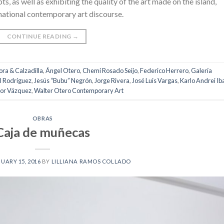
s, as well as exhibiting the quality of the art made on the island,
rnational contemporary art discourse.
CONTINUE READING
→
ora & Calzadilla
,
Ángel Otero
,
Chemi Rosado Seijo
,
Federico Herrero
,
Galería
l Rodríguez
,
Jesús “Bubu” Negrón
,
Jorge Rivera
,
José Luis Vargas
,
Karlo Andrei Ib
tor Vázquez
,
Walter Otero Contemporary Art
OBRAS
Caja de muñecas
UARY 15, 2016
BY
LILLIANA RAMOS COLLADO