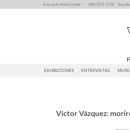
Skip
Acerca de Visión Doble
ISSN 2375-1118
Suscríb
to
content
EXHIBICIONES
ENTREVISTAS
MUSE
Víctor Vázquez: mori