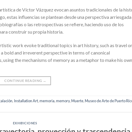
rtística de Víctor Vázquez evocan asuntos tradicionales de la hist
rgo, estas influencias se plantean desde una perspectiva arriesgada
tobiografías o las retrospectivas se refiere, haciendo uso de los
a construir su propia historia.
istic work evoke traditional topics in art history, such as travel o
a bold and irreverent perspective in terms of canonical
ns, using the mechanisms of memory as a metaphor to make his ow
CONTINUE READING
→
talación
,
Installation Art
,
memoria
,
memory
,
Muerte
,
Museo de Arte de Puerto Ric
EXHIBICIONES
rayectoria, proyección y trascendencia