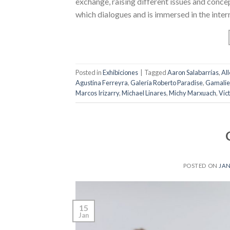
exchange, raising different issues and concept
which dialogues and is immersed in the inte
Posted in
Exhibiciones
|
Tagged
Aaron Salabarrías
,
All
Agustina Ferreyra
,
Galería Roberto Paradise
,
Gamalie
Marcos Irizarry
,
Michael Linares
,
Michy Marxuach
,
Víc
POSTED ON
JAN
15
Jan