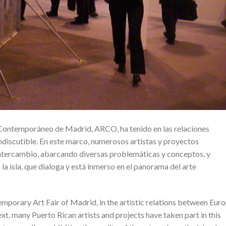
e Contemporáneo de Madrid, ARCO, ha tenido en las relaciones
indiscutible. En este marco, numerosos artistas y proyectos
intercambio, abarcando diversas problemáticas y conceptos, y
la isla, que dialoga y está inmerso en el panorama del arte
porary Art Fair of Madrid, in the artistic relations between Eur
ext, many Puerto Rican artists and projects have taken part in this