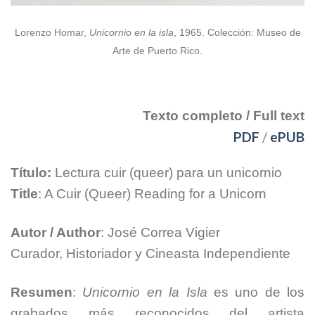
Lorenzo Homar,
Unicornio en la isla
, 1965. Colección: Museo de
Arte de Puerto Rico.
[spacer height=”20px”]
Texto completo / Full text
PDF
/
ePUB
Título:
Lectura cuir (queer) para un unicornio
Title
: A Cuir (Queer) Reading for a Unicorn
Autor / Author
: José Correa Vigier
Curador, Historiador y Cineasta Independiente
Resumen
:
Unicornio en la Isla
es uno de los
grabados más reconocidos del artista