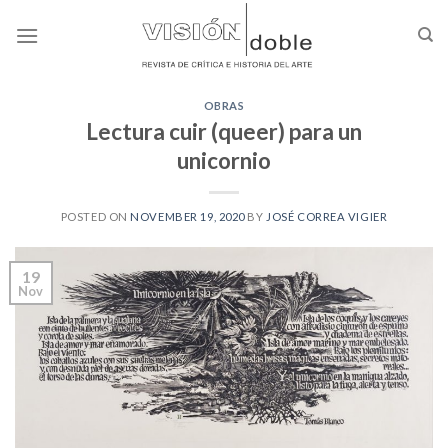
Skip
to
content
OBRAS
Lectura cuir (queer) para un
unicornio
POSTED ON
NOVEMBER 19, 2020
BY
JOSÉ CORREA VIGIER
19
Nov