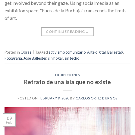
get involved beyond their gaze. Using social media as an
exhibition space, “Fuera de la Burbuja” transcends the limits
of art.
CONTINUE READING
→
Posted in
Obras
|
Tagged
activismo comunitario
,
Arte digital
,
Ballesta9
,
Fotografía
,
José Ballester
,
sin hogar
,
sin techo
EXHIBICIONES
Retrato de una isla que no existe
POSTED ON
FEBRUARY 9, 2020
BY
CARLOS ORTIZ BURGOS
09
Feb