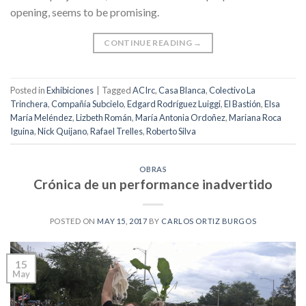
opening, seems to be promising.
CONTINUE READING
→
Posted in
Exhibiciones
|
Tagged
ACIrc
,
Casa Blanca
,
Colectivo La
Trinchera
,
Compañía Subcielo
,
Edgard Rodríguez Luiggi
,
El Bastión
,
Elsa
María Meléndez
,
Lizbeth Román
,
María Antonia Ordoñez
,
Mariana Roca
Iguina
,
Nick Quijano
,
Rafael Trelles
,
Roberto Silva
OBRAS
Crónica de un performance inadvertido
POSTED ON
MAY 15, 2017
BY
CARLOS ORTIZ BURGOS
15
May