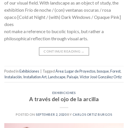
of our visual field. With landscape as an object of study, the
exhibition Frío de noche / (con) ventanas oscuras / rosa
opaco [Cold at Night / (with) Dark Windows / Opaque Pink]
does
not make a reference to bucolic topics, but rather a
philosophical reflection through visual arts.
CONTINUE READING
→
Posted in
Exhibiciones
|
Tagged
Área: Lugar de Proyectos
,
bosque
,
Forest
,
Instalación
,
Installation Art
,
Landscape
,
Paisaje
,
Víctor José González Ortiz
EXHIBICIONES
A través del ojo de la arcilla
POSTED ON
SEPTEMBER 2, 2020
BY
CARLOS ORTIZ BURGOS