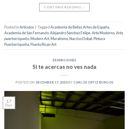
CONTINUE READING
→
Posted in
Artículos
|
Tagged
Academia de Bellas Artes de España
,
Academia de San Fernando
,
Alejandro Sánchez Felipe
,
Arte Moderno
,
Arte
puertorriqueño
,
Modern Art
,
Muralismo
,
Narciso Dobal
,
Pintura
Puertorriqueña
,
Puerto Rican Art
EXHIBICIONES
Si te acercas no ves nada
POSTED ON
DECEMBER 17, 2020
BY
CARLOS ORTIZ BURGOS
17
Dec