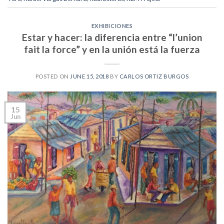
EXHIBICIONES
Estar y hacer: la diferencia entre “l’union
fait la force” y en la unión está la fuerza
POSTED ON
JUNE 15, 2018
BY
CARLOS ORTIZ BURGOS
15
Jun