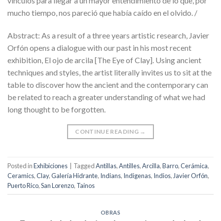
vínculos para llegar a un mayor entendimiento de lo que, por
mucho tiempo, nos pareció que había caído en el olvido. /
Abstract: As a result of a three years artistic research, Javier
Orfón opens a dialogue with our past in his most recent
exhibition, El ojo de arcila [The Eye of Clay]. Using ancient
techniques and styles, the artist literally invites us to sit at the
table to discover how the ancient and the contemporary can
be related to reach a greater understanding of what we had
long thought to be forgotten.
CONTINUE READING
→
Posted in
Exhibiciones
|
Tagged
Antillas
,
Antilles
,
Arcilla
,
Barro
,
Cerámica
,
Ceramics
,
Clay
,
Galería Hidrante
,
Indians
,
Indigenas
,
Indios
,
Javier Orfón
,
Puerto Rico
,
San Lorenzo
,
Tainos
OBRAS