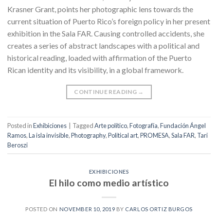
Krasner Grant, points her photographic lens towards the
current situation of Puerto Rico’s foreign policy in her present
exhibition in the Sala FAR. Causing controlled accidents, she
creates a series of abstract landscapes with a political and
historical reading, loaded with affirmation of the Puerto
Rican identity and its visibility, in a global framework.
CONTINUE READING
→
Posted in
Exhibiciones
|
Tagged
Arte político
,
Fotografía
,
Fundación Ángel
Ramos
,
La isla invisible
,
Photography
,
Political art
,
PROMESA
,
Sala FAR
,
Tari
Beroszi
EXHIBICIONES
El hilo como medio artístico
POSTED ON
NOVEMBER 10, 2019
BY
CARLOS ORTIZ BURGOS