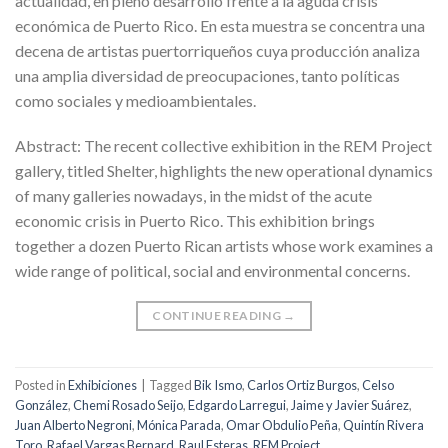
actualidad, en pleno desarrollo frente a la aguda crisis
económica de Puerto Rico. En esta muestra se concentra una
decena de artistas puertorriqueños cuya producción analiza
una amplia diversidad de preocupaciones, tanto políticas
como sociales y medioambientales.
Abstract: The recent collective exhibition in the REM Project
gallery, titled Shelter, highlights the new operational dynamics
of many galleries nowadays, in the midst of the acute
economic crisis in Puerto Rico. This exhibition brings
together a dozen Puerto Rican artists whose work examines a
wide range of political, social and environmental concerns.
CONTINUE READING
→
Posted in
Exhibiciones
|
Tagged
Bik Ismo
,
Carlos Ortiz Burgos
,
Celso
González
,
Chemi Rosado Seijo
,
Edgardo Larregui
,
Jaime y Javier Suárez
,
Juan Alberto Negroni
,
Mónica Parada
,
Omar Obdulio Peña
,
Quintín Rivera
Toro
,
Rafael Vargas Bernard
,
Raul Esteras
,
REM Project