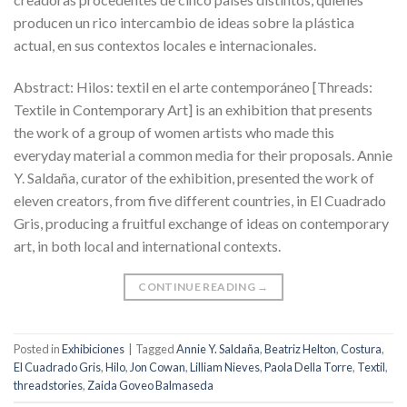
producen un rico intercambio de ideas sobre la plástica
actual, en sus contextos locales e internacionales.
Abstract: Hilos: textil en el arte contemporáneo [Threads:
Textile in Contemporary Art] is an exhibition that presents
the work of a group of women artists who made this
everyday material a common media for their proposals. Annie
Y. Saldaña, curator of the exhibition, presented the work of
eleven creators, from five different countries, in El Cuadrado
Gris, producing a fruitful exchange of ideas on contemporary
art, in both local and international contexts.
CONTINUE READING
→
Posted in
Exhibiciones
|
Tagged
Annie Y. Saldaña
,
Beatriz Helton
,
Costura
,
El Cuadrado Gris
,
Hilo
,
Jon Cowan
,
Lilliam Nieves
,
Paola Della Torre
,
Textil
,
threadstories
,
Zaida Goveo Balmaseda