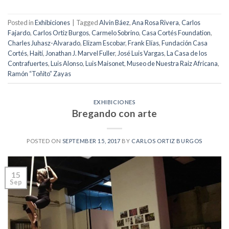
Posted in
Exhibiciones
|
Tagged
Alvin Báez
,
Ana Rosa Rivera
,
Carlos
Fajardo
,
Carlos Ortiz Burgos
,
Carmelo Sobrino
,
Casa Cortés Foundation
,
Charles Juhasz-Alvarado
,
Elizam Escobar
,
Frank Elías
,
Fundación Casa
Cortés
,
Haití
,
Jonathan J. Marvel Fuller
,
José Luis Vargas
,
La Casa de los
Contrafuertes
,
Luis Alonso
,
Luis Maisonet
,
Museo de Nuestra Raiz Africana
,
Ramón “Toñito” Zayas
EXHIBICIONES
Bregando con arte
POSTED ON
SEPTEMBER 15, 2017
BY
CARLOS ORTIZ BURGOS
15
Sep