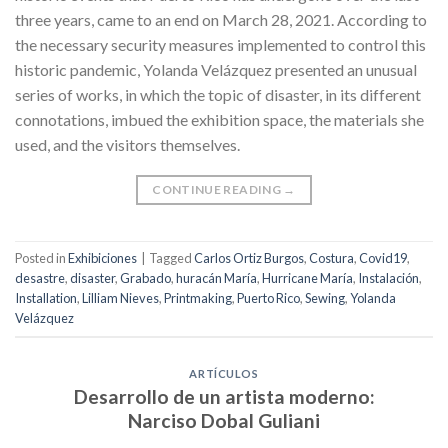
three years, came to an end on March 28, 2021. According to
the necessary security measures implemented to control this
historic pandemic, Yolanda Velázquez presented an unusual
series of works, in which the topic of disaster, in its different
connotations, imbued the exhibition space, the materials she
used, and the visitors themselves.
CONTINUE READING
→
Posted in
Exhibiciones
|
Tagged
Carlos Ortiz Burgos
,
Costura
,
Covid19
,
desastre
,
disaster
,
Grabado
,
huracán María
,
Hurricane María
,
Instalación
,
Installation
,
Lilliam Nieves
,
Printmaking
,
Puerto Rico
,
Sewing
,
Yolanda
Velázquez
ARTÍCULOS
Desarrollo de un artista moderno:
Narciso Dobal Guliani