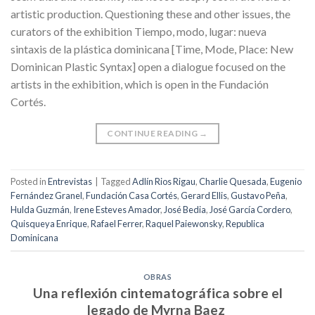
artistic production. Questioning these and other issues, the
curators of the exhibition Tiempo, modo, lugar: nueva
sintaxis de la plástica dominicana [Time, Mode, Place: New
Dominican Plastic Syntax] open a dialogue focused on the
artists in the exhibition, which is open in the Fundación
Cortés.
CONTINUE READING
→
Posted in
Entrevistas
|
Tagged
Adlín Rios Rigau
,
Charlie Quesada
,
Eugenio
Fernández Granel
,
Fundación Casa Cortés
,
Gerard Ellis
,
Gustavo Peña
,
Hulda Guzmán
,
Irene Esteves Amador
,
José Bedia
,
José García Cordero
,
Quisqueya Enrique
,
Rafael Ferrer
,
Raquel Paiewonsky
,
Republica
Dominicana
OBRAS
Una reflexión cintematográfica sobre el
legado de Myrna Baez