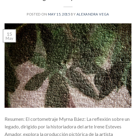
POSTED ON
MAY 15, 2015
BY
ALEXANDRA VEGA
15
May
Resumen: El cortometraje Myrna Báez: La reflexión sobre un
legado, dirigido por la historiadora del arte Irene Esteves
Amador, explora la producción pictórica de la artista