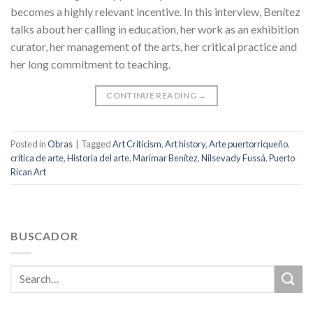
becomes a highly relevant incentive. In this interview, Benítez
talks about her calling in education, her work as an exhibition
curator, her management of the arts, her critical practice and
her long commitment to teaching.
CONTINUE READING
→
Posted in
Obras
|
Tagged
Art Criticism
,
Art history
,
Arte puertorriqueño
,
crítica de arte
,
Historia del arte
,
Marimar Benítez
,
Nilsevady Fussá
,
Puerto
Rican Art
BUSCADOR