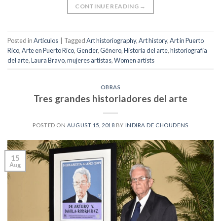
CONTINUE READING
→
Posted in
Artículos
|
Tagged
Art historiography
,
Art history
,
Art in Puerto
Rico
,
Arte en Puerto Rico
,
Gender
,
Género
,
Historia del arte
,
historiografía
del arte
,
Laura Bravo
,
mujeres artistas
,
Women artists
OBRAS
Tres grandes historiadores del arte
POSTED ON
AUGUST 15, 2018
BY
INDIRA DE CHOUDENS
15
Aug