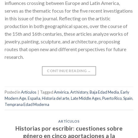
influences crossing between Europe and Latin America,
serves as the thematic focus for the five recent investigations
in this issue of the journal. Reflecting on the artistic
production in both geographical spaces, over the course of
the 15th and 16th centuries, these articles analyze works of
jewelry, painting, sculpture, and architecture, proposing
routes that open new and different perspectives for future
research.
CONTINUE READING
→
Posted in
Artículos
|
Tagged
América
,
Art history
,
Baja Edad Media
,
Early
Modern Age
,
España
,
Historia del arte
,
Late Middle Ages
,
Puerto Rico
,
Spain
,
Temprana Edad Moderna
ARTÍCULOS
Historias por escribir: cuestiones sobre
género en cinco aportaciones a la