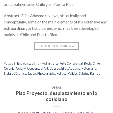
principalmente, en Chile y en Puerto Rico.
Abstract: Elías Adasme reviews, historically and
conceptually, some of the main elements of his extensive and
extraordinary artistic career, which has been developed,
mainly, in Chile and Puerto Rico.
CONTINUE READING
→
Posted in
Entrevistas
|
Tagged
art
,
arte
,
Arte Conceptual
,
Body
,
Chile
,
Colonia
,
Colony
,
Conceptual Art
,
Cuerpo
,
Elías Adasme
,
Fotografía
,
Instalación
,
Installation
,
Photography
,
Política
,
Politics
,
Sabrina Ramos
OBRAS
Piso Proyecto: desplazamiento en lo
cotidiano
POSTED ON
NOVEMBER 15, 2013
BY
MARIAN A. PÉREZ