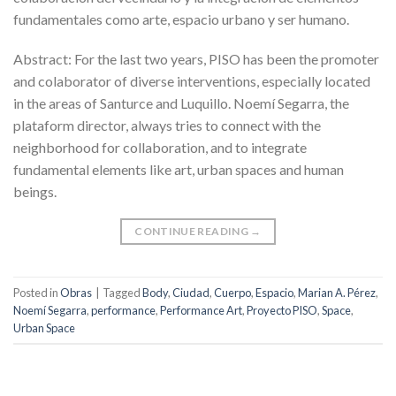
fundamentales como arte, espacio urbano y ser humano.
Abstract: For the last two years, PISO has been the promoter
and colaborator of diverse interventions, especially located
in the areas of Santurce and Luquillo. Noemí Segarra, the
plataform director, always tries to connect with the
neighborhood for collaboration, and to integrate
fundamental elements like art, urban spaces and human
beings.
CONTINUE READING
→
Posted in
Obras
|
Tagged
Body
,
Ciudad
,
Cuerpo
,
Espacio
,
Marian A. Pérez
,
Noemí Segarra
,
performance
,
Performance Art
,
Proyecto PISO
,
Space
,
Urban Space