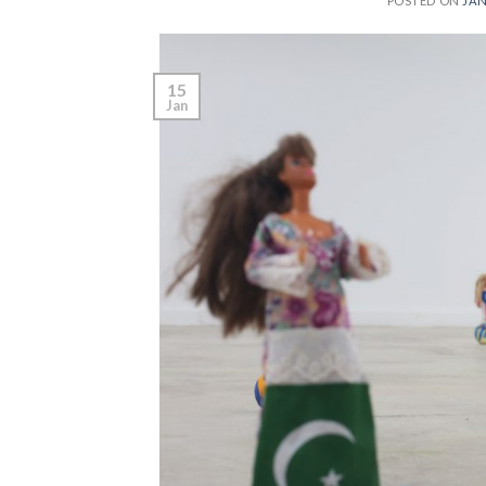
POSTED ON
JAN
15
Jan