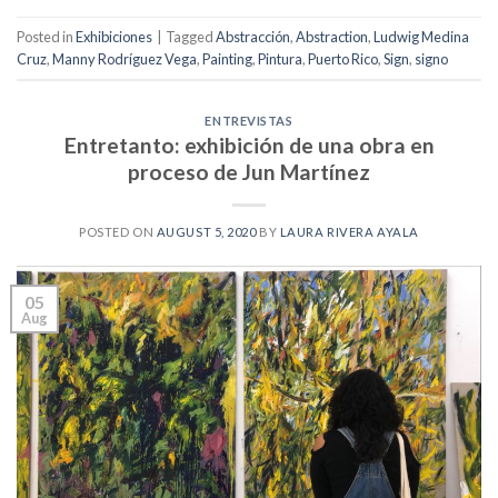
Posted in
Exhibiciones
|
Tagged
Abstracción
,
Abstraction
,
Ludwig Medina
Cruz
,
Manny Rodríguez Vega
,
Painting
,
Pintura
,
Puerto Rico
,
Sign
,
signo
ENTREVISTAS
Entretanto: exhibición de una obra en
proceso de Jun Martínez
POSTED ON
AUGUST 5, 2020
BY
LAURA RIVERA AYALA
05
Aug