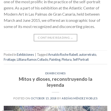
one of the most prolific in the practice of the self-portrait
genre. As a part of his exhibition at the Atlantic Center of
Modern Art in Las Palmas de Gran Canaria, held between
March and June 2015, we offered an iconographic tour of
some of its most recognized and disconcerting pieces.
CONTINUE READING
→
Posted in
Exhibiciones
|
Tagged
Arnaldo Roche Rabell
,
autorretrato
,
Frottage
,
Lilliana Ramos Collado
,
Painting
,
Pintura
,
Self Portrait
EXHIBICIONES
Mitos y dioses, reconstruyendo la
leyenda
POSTED ON
OCTOBER 15, 2018
BY
ABDÍAS MÉNDEZ ROBLES