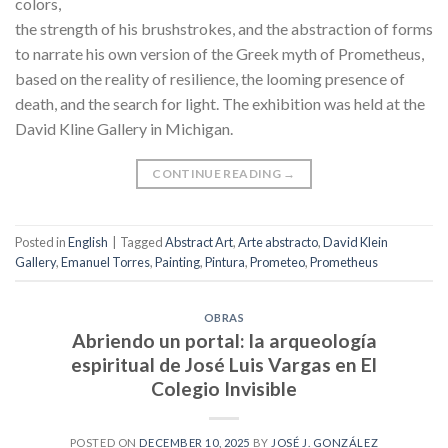
colors,
the strength of his brushstrokes, and the abstraction of forms
to narrate his own version of the Greek myth of Prometheus,
based on the reality of resilience, the looming presence of
death, and the search for light. The exhibition was held at the
David Kline Gallery in Michigan.
CONTINUE READING
→
Posted in
English
|
Tagged
Abstract Art
,
Arte abstracto
,
David Klein
Gallery
,
Emanuel Torres
,
Painting
,
Pintura
,
Prometeo
,
Prometheus
OBRAS
Abriendo un portal: la arqueología
espiritual de José Luis Vargas en El
Colegio Invisible
POSTED ON
DECEMBER 10, 2025
BY
JOSÉ J. GONZÁLEZ