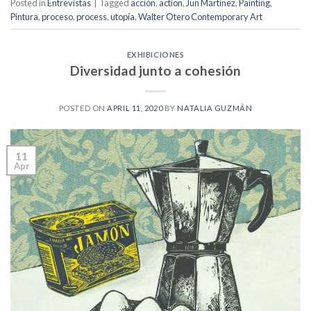
Posted in
Entrevistas
|
Tagged
acción
,
action
,
Jun Martínez
,
Painting
,
Pintura
,
proceso
,
process
,
utopía
,
Walter Otero Contemporary Art
EXHIBICIONES
Diversidad junto a cohesión
POSTED ON
APRIL 11, 2020
BY
NATALIA GUZMÁN
11
Apr