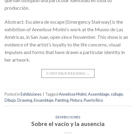
que han dibujado una particular identidad en toda su
producción.
Abstract: Escalera de escape [Emergency Stairway] is the
exhibition of Annelisse Molini’s work at the Museo de Las
Américas, in San Juan, open since November. This show is an
evidence of the artist’s loyalty to the life concerns, visual
impulses and forms that have drawn a particular identity in
her artwork.
CONTINUE READING
→
Posted in
Exhibiciones
|
Tagged
Annelisse Molini
,
Assemblage
,
collage
,
Dibujo
,
Drawing
,
Ensamblaje
,
Painting
,
Pintura
,
Puerto Rico
EXHIBICIONES
Sobre el vacío y la ausencia