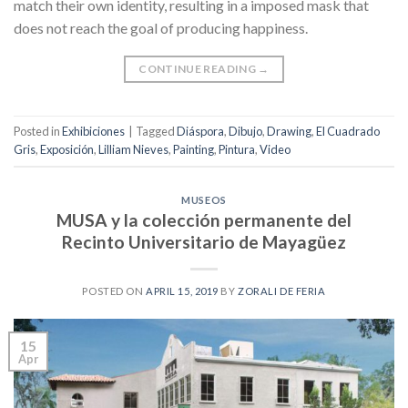
match their own identity, resulting in a imposed mask that
does not reach the goal of producing happiness.
CONTINUE READING
→
Posted in
Exhibiciones
|
Tagged
Diáspora
,
Dibujo
,
Drawing
,
El Cuadrado
Gris
,
Exposición
,
Lilliam Nieves
,
Painting
,
Pintura
,
Video
MUSEOS
MUSA y la colección permanente del
Recinto Universitario de Mayagüez
POSTED ON
APRIL 15, 2019
BY
ZORALI DE FERIA
15
Apr