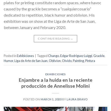
plates for printing constitute random spaces, where havoc
caused by the grackle becomes a “cualquiercosario”
dedicated to repetition, black humor and oblivion. His
exhibition was on show at the Liga de Arte de San Juan,
between January and February 2020.
CONTINUE READING
→
Posted in
Exhibiciones
|
Tagged
Chango
,
Edgar Rodríguez Luiggi
,
Grackle
,
Humor
,
Liga de Arte de San Juan
,
Oblivion
,
Olvido
,
Painting
,
Pintura
EXHIBICIONES
Enjambre a la huida en la reciente
producción de Annelisse Molini
POSTED ON
MARCH 1, 2020
BY
LAURA BRAVO