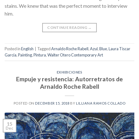
stains. We knew that was the perfect moment to interview
him.
CONTINUE READING
→
Posted in
English
|
Tagged
Arnaldo Roche Rabell
,
Azul
,
Blue
,
Laura Tíscar
García
,
Painting
,
Pintura
,
Walter Otero Contemporary Art
EXHIBICIONES
Empuje y resistencia: Autorretratos de
Arnaldo Roche Rabell
POSTED ON
DECEMBER 15, 2018
BY
LILLIANA RAMOS COLLADO
15
Dec