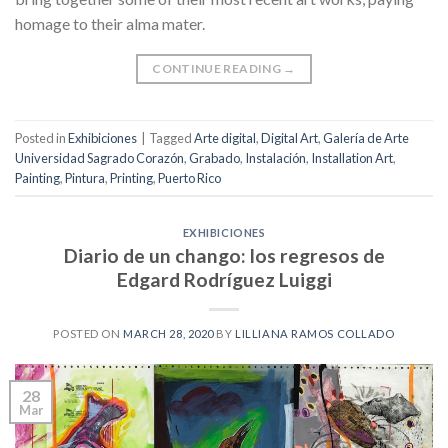
homage to their alma mater.
CONTINUE READING
→
Posted in
Exhibiciones
|
Tagged
Arte digital
,
Digital Art
,
Galería de Arte
Universidad Sagrado Corazón
,
Grabado
,
Instalación
,
Installation Art
,
Painting
,
Pintura
,
Printing
,
Puerto Rico
EXHIBICIONES
Diario de un chango: los regresos de
Edgard Rodríguez Luiggi
POSTED ON
MARCH 28, 2020
BY
LILLIANA RAMOS COLLADO
28
Mar