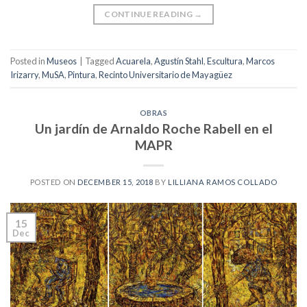
CONTINUE READING
→
Posted in
Museos
|
Tagged
Acuarela
,
Agustín Stahl
,
Escultura
,
Marcos
Irizarry
,
MuSA
,
Pintura
,
Recinto Universitario de Mayagüez
OBRAS
Un jardín de Arnaldo Roche Rabell en el
MAPR
POSTED ON
DECEMBER 15, 2018
BY
LILLIANA RAMOS COLLADO
15
Dec