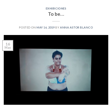
EXHIBICIONES
To be…
POSTED ON
MAY 16, 2019
BY
ANNA ASTOR BLANCO
16
May