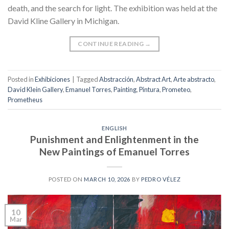
death, and the search for light. The exhibition was held at the
David Kline Gallery in Michigan.
CONTINUE READING
→
Posted in
Exhibiciones
|
Tagged
Abstracción
,
Abstract Art
,
Arte abstracto
,
David Klein Gallery
,
Emanuel Torres
,
Painting
,
Pintura
,
Prometeo
,
Prometheus
ENGLISH
Punishment and Enlightenment in the
New Paintings of Emanuel Torres
POSTED ON
MARCH 10, 2026
BY
PEDRO VÉLEZ
10
Mar