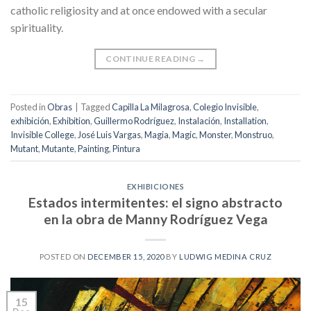
catholic religiosity and at once endowed with a secular
spirituality.
CONTINUE READING
→
Posted in
Obras
|
Tagged
Capilla La Milagrosa
,
Colegio Invisible
,
exhibición
,
Exhibition
,
Guillermo Rodríguez
,
Instalación
,
Installation
,
Invisible College
,
José Luis Vargas
,
Magia
,
Magic
,
Monster
,
Monstruo
,
Mutant
,
Mutante
,
Painting
,
Pintura
EXHIBICIONES
Estados intermitentes: el signo abstracto
en la obra de Manny Rodríguez Vega
POSTED ON
DECEMBER 15, 2020
BY
LUDWIG MEDINA CRUZ
15