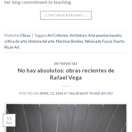
her long commitment to teaching.
CONTINUE READING
→
Posted in
Obras
|
Tagged
Art Criticism
,
Art history
,
Arte puertorriqueño
,
crítica de arte
,
Historia del arte
,
Marimar Benítez
,
Nilsevady Fussá
,
Puerto
Rican Art
ENTREVISTAS
No hay absolutos: obras recientes de
Rafael Vega
POSTED ON
APRIL 15, 2014
BY
NILSEVADY FUSSÁ AYUSO
15
Apr