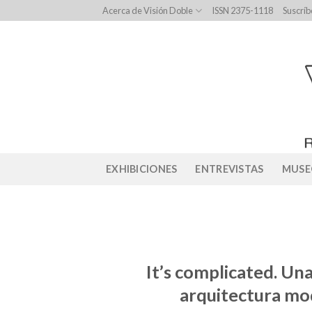
Skip
Acerca de Visión Doble
ISSN 2375-1118
Suscríb
to
content
EXHIBICIONES
ENTREVISTAS
MUSE
It’s complicated. Una
arquitectura mod