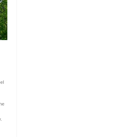
el
the
.