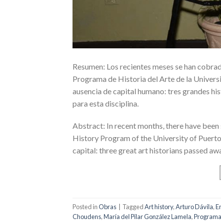
Resumen: Los recientes meses se han cobrado
Programa de Historia del Arte de la Univers
ausencia de capital humano: tres grandes hist
para esta disciplina.
Abstract: In recent months, there have been 
History Program of the University of Puerto
capital: three great art historians passed awa
Posted in
Obras
|
Tagged
Art history
,
Arturo Dávila
,
E
Choudens
,
María del Pilar González Lamela
,
Programa 