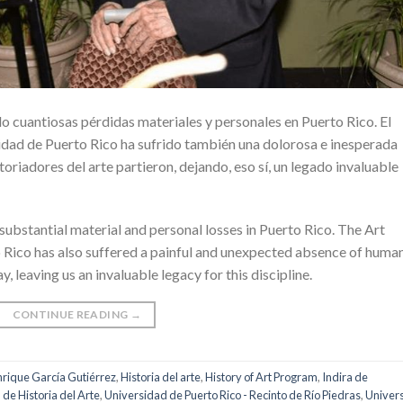
 cuantiosas pérdidas materiales y personales en Puerto Rico. El
idad de Puerto Rico ha sufrido también una dolorosa e inesperada
oriadores del arte partieron, dejando, eso sí, un legado invaluable
substantial material and personal losses in Puerto Rico. The Art
 Rico has also suffered a painful and unexpected absence of huma
y, leaving us an invaluable legacy for this discipline.
CONTINUE READING
→
nrique García Gutiérrez
,
Historia del arte
,
History of Art Program
,
Indira de
de Historia del Arte
,
Universidad de Puerto Rico - Recinto de Río Piedras
,
Univers