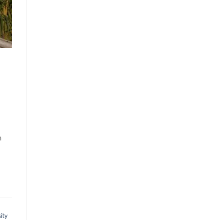
n
ity