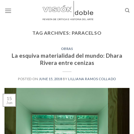
Skip
to
content
TAG ARCHIVES:
PARACELSO
OBRAS
La esquiva materialidad del mundo: Dhara
Rivera entre cenizas
POSTED ON
JUNE 15, 2018
BY
LILLIANA RAMOS COLLADO
15
Jun