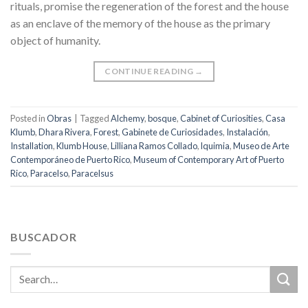
rituals, promise the regeneration of the forest and the house
as an enclave of the memory of the house as the primary
object of humanity.
CONTINUE READING
→
Posted in
Obras
|
Tagged
Alchemy
,
bosque
,
Cabinet of Curiosities
,
Casa
Klumb
,
Dhara Rivera
,
Forest
,
Gabinete de Curiosidades
,
Instalación
,
Installation
,
Klumb House
,
Lilliana Ramos Collado
,
lquimia
,
Museo de Arte
Contemporáneo de Puerto Rico
,
Museum of Contemporary Art of Puerto
Rico
,
Paracelso
,
Paracelsus
BUSCADOR