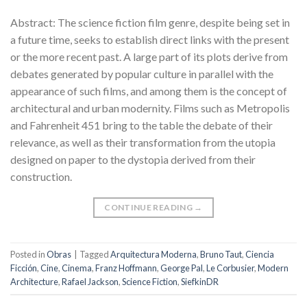
Abstract: The science fiction film genre, despite being set in
a future time, seeks to establish direct links with the present
or the more recent past. A large part of its plots derive from
debates generated by popular culture in parallel with the
appearance of such films, and among them is the concept of
architectural and urban modernity. Films such as Metropolis
and Fahrenheit 451 bring to the table the debate of their
relevance, as well as their transformation from the utopia
designed on paper to the dystopia derived from their
construction.
CONTINUE READING
→
Posted in
Obras
|
Tagged
Arquitectura Moderna
,
Bruno Taut
,
Ciencia
Ficción
,
Cine
,
Cinema
,
Franz Hoffmann
,
George Pal
,
Le Corbusier
,
Modern
Architecture
,
Rafael Jackson
,
Science Fiction
,
SiefkinDR