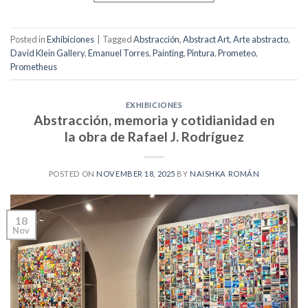
Posted in
Exhibiciones
|
Tagged
Abstracción
,
Abstract Art
,
Arte abstracto
,
David Klein Gallery
,
Emanuel Torres
,
Painting
,
Pintura
,
Prometeo
,
Prometheus
EXHIBICIONES
Abstracción, memoria y cotidianidad en
la obra de Rafael J. Rodríguez
POSTED ON
NOVEMBER 18, 2025
BY
NAISHKA ROMÁN
18
Nov