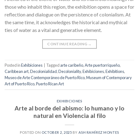
those who inhabit this region, the exhibition opens a space for
reflection and dialogue on the persistence of colonialism. At
the same time, it acknowledges the historical and mythical
ties of water as a vital and generative element.
CONTINUE READING
→
Posted in
Exhibiciones
|
Tagged
arte caribeño
,
Arte puertorriqueño
,
Caribbean art
,
Decolonialidad
,
Decoloniality
,
Exhibiciones
,
Exhibitions
,
Museo de Arte Contemporáneo de Puerto Rico
,
Museum of Contemporary
Art of Puerto Rico
,
Puerto Rican Art
EXHIBICIONES
Arte al borde del abismo: lo humano y lo
natural en Violencia al filo
POSTED ON
OCTOBER 2, 2025
BY
ASH RAMÍREZ MONTES