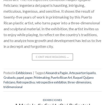
Feliciano: ingeniera del papel is haunting, intriguing,
meticulous, ingenious, and sensitive. It shows the result of
twenty-five years of work in printmaking by this Puerto
Rican plastic artist, who turns paper into a three-dimensional
and sculptural material. In the exhibition, the artist invites us
to enjoy while playing, to reflect on the country’s traditions,
and to analyze how growth and development has led us to live
in a decrepit and forgotten city.
CONTINUE READING
→
Posted in
Exhibiciones
|
Tagged
Alexandra Pagán
,
Arte puertorriqueño
,
Grabado
,
papel
,
paper
,
Printmaking
,
Puerto Rican Art
,
Raquel Quijano
Feliciano
,
Retrospectiva
,
retrospective exhibition
,
three-dimensions
,
tridimensional
EXHIBICIONES