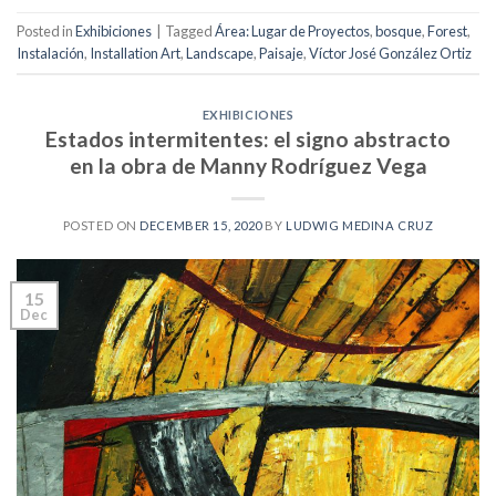
Posted in
Exhibiciones
|
Tagged
Área: Lugar de Proyectos
,
bosque
,
Forest
,
Instalación
,
Installation Art
,
Landscape
,
Paisaje
,
Víctor José González Ortiz
EXHIBICIONES
Estados intermitentes: el signo abstracto
en la obra de Manny Rodríguez Vega
POSTED ON
DECEMBER 15, 2020
BY
LUDWIG MEDINA CRUZ
15
Dec