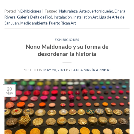
Posted in
Exhibiciones
|
Tagged
´Naturaleza
,
Arte puertorriqueño
,
Dhara
Rivera
,
Galería Delta de Picó
,
Instalación
,
Installation Art
,
Liga de Arte de
San Juan
,
Medio ambiente
,
Puerto Rican Art
EXHIBICIONES
Nono Maldonado y su forma de
desordenar la historia
POSTED ON
MAY 20, 2021
BY
PAULA MARÍA ARRIBAS
20
May