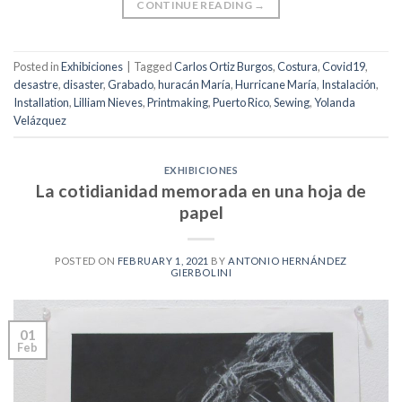
CONTINUE READING
→
Posted in
Exhibiciones
|
Tagged
Carlos Ortiz Burgos
,
Costura
,
Covid19
,
desastre
,
disaster
,
Grabado
,
huracán María
,
Hurricane María
,
Instalación
,
Installation
,
Lilliam Nieves
,
Printmaking
,
Puerto Rico
,
Sewing
,
Yolanda
Velázquez
EXHIBICIONES
La cotidianidad memorada en una hoja de
papel
POSTED ON
FEBRUARY 1, 2021
BY
ANTONIO HERNÁNDEZ
GIERBOLINI
01
Feb