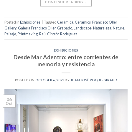
CONTINUE READING
→
Posted in
Exhibiciones
|
Tagged
Cerámica
,
Ceramics
,
Francisco Oller
Gallery
,
Galería Francisco Oller
,
Grabado
,
Landscape
,
Naturaleza
,
Nature
,
Paisaje
,
Printmaking
,
Raúl Cintrón Rodríguez
EXHIBICIONES
Desde Mar Adentro: entre corrientes de
memoria y resistencia
POSTED ON
OCTOBER 6, 2025
BY
JUAN JOSÉ ROQUE-GIRAUD
06
Oct