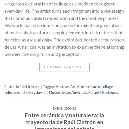
a rigorous exploration of collage as a medium to register
everyday life. The artist turns each fragment into a visual sign
that communicates time, emotion and the creative process.
His work, based on intuition and on the minute organization
of materials, transforms simple elements into structures that
function as a visual diary. The exhibition, hosted at the Museo
de Las Américas, was an invitation to examine the relationship
between memory, form and perception.
CONTINUE READING
→
Posted in
Exhibiciones
|
Tagged
Abstract Art
,
Arte abstracto
,
collage
,
cotidianidad
,
everyday life
,
Museo de Las Américas
,
Rafael J. Rodríguez
EXHIBICIONES
Entre cerámica y naturaleza: la
trayectoria de Raúl Cintrón en
Impresiones del paisaje