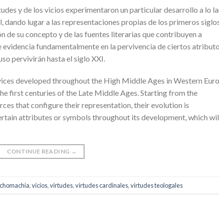
udes y de los vicios experimentaron un particular desarrollo a lo l
 dando lugar a las representaciones propias de los primeros siglo
n de su concepto y de las fuentes literarias que contribuyen a
e evidencia fundamentalmente en la pervivencia de ciertos atribut
uso pervivirán hasta el siglo XXI.
 vices developed throughout the High Middle Ages in Western Euro
the first centuries of the Late Middle Ages. Starting from the
rces that configure their representation, their evolution is
ertain attributes or symbols throughout its development, which wil
CONTINUE READING
→
chomachia
,
vicios
,
virtudes
,
virtudes cardinales
,
virtudes teologales