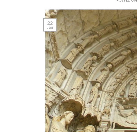
POSTED O
22
Jan