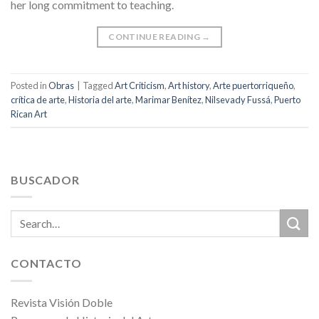
her long commitment to teaching.
CONTINUE READING
→
Posted in
Obras
|
Tagged
Art Criticism
,
Art history
,
Arte puertorriqueño
,
crítica de arte
,
Historia del arte
,
Marimar Benítez
,
Nilsevady Fussá
,
Puerto
Rican Art
BUSCADOR
CONTACTO
Revista Visión Doble