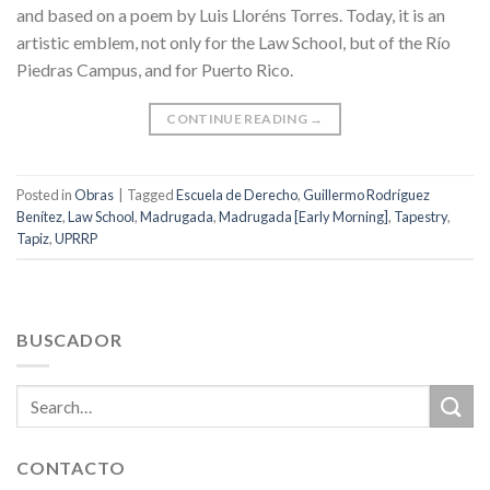
and based on a poem by Luis Lloréns Torres. Today, it is an
artistic emblem, not only for the Law School, but of the Río
Piedras Campus, and for Puerto Rico.
CONTINUE READING
→
Posted in
Obras
|
Tagged
Escuela de Derecho
,
Guillermo Rodríguez
Benítez
,
Law School
,
Madrugada
,
Madrugada [Early Morning]
,
Tapestry
,
Tapiz
,
UPRRP
BUSCADOR
CONTACTO