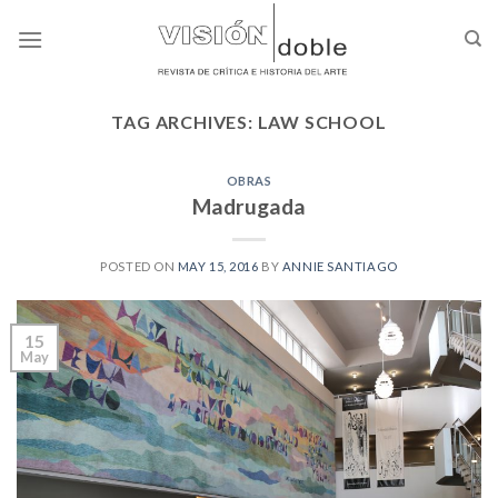
Skip
to
content
TAG ARCHIVES:
LAW SCHOOL
OBRAS
Madrugada
POSTED ON
MAY 15, 2016
BY
ANNIE SANTIAGO
15
May