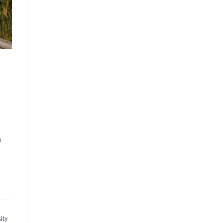
n
ity