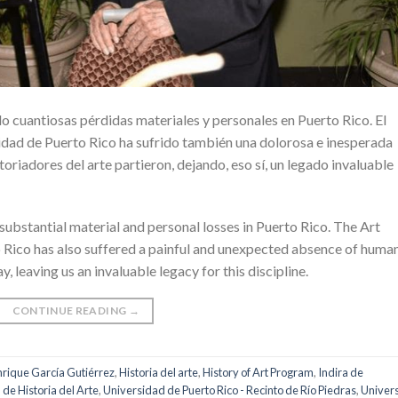
 cuantiosas pérdidas materiales y personales en Puerto Rico. El
idad de Puerto Rico ha sufrido también una dolorosa e inesperada
oriadores del arte partieron, dejando, eso sí, un legado invaluable
substantial material and personal losses in Puerto Rico. The Art
 Rico has also suffered a painful and unexpected absence of huma
y, leaving us an invaluable legacy for this discipline.
CONTINUE READING
→
nrique García Gutiérrez
,
Historia del arte
,
History of Art Program
,
Indira de
de Historia del Arte
,
Universidad de Puerto Rico - Recinto de Río Piedras
,
Univers