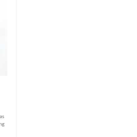
 as
ing