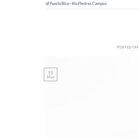
of Puerto Rico - Río Piedras Campus
POSTED ON
15
Mar