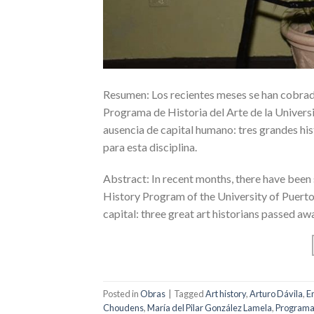
Resumen: Los recientes meses se han cobrado
Programa de Historia del Arte de la Univers
ausencia de capital humano: tres grandes hist
para esta disciplina.
Abstract: In recent months, there have been 
History Program of the University of Puerto
capital: three great art historians passed awa
Posted in
Obras
|
Tagged
Art history
,
Arturo Dávila
,
E
Choudens
,
María del Pilar González Lamela
,
Programa 