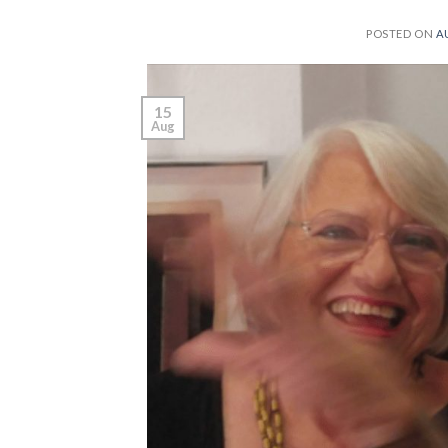
POSTED ON
A
15
Aug