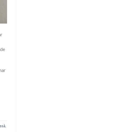
ar
 de
mar
ssá
,