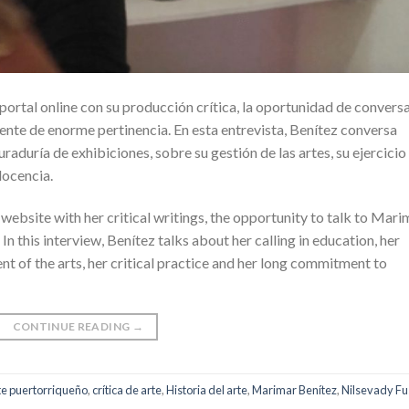
portal online con su producción crítica, la oportunidad de convers
ente de enorme pertinencia. En esta entrevista, Benítez conversa
uraduría de exhibiciones, sobre su gestión de las artes, su ejercicio
docencia.
website with her critical writings, the opportunity to talk to Mari
n this interview, Benítez talks about her calling in education, her
t of the arts, her critical practice and her long commitment to
CONTINUE READING
→
te puertorriqueño
,
crítica de arte
,
Historia del arte
,
Marimar Benítez
,
Nilsevady Fu