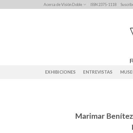
Skip
Acerca de Visión Doble
ISSN 2375-1118
Suscríb
to
content
EXHIBICIONES
ENTREVISTAS
MUSE
Marimar Benítez: 