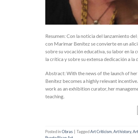
Resumen: Con la noticia del lanzamiento del 
con Marimar Benítez se convierte en un alici
sobre su vocación educativa, su labor en la c
la crítica y sobre su extensa dedicación a la 
Abstract: With the news of the launch of her 
Benítez becomes a highly relevant incentive. I
work as an exhibition curator, her managemen
teaching.
Posted in
Obras
|
Tagged
Art Criticism
,
Art history
,
Ar
Puerto Rican Art