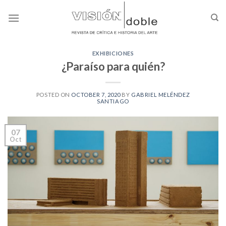
Skip
to
content
EXHIBICIONES
¿Paraíso para quién?
POSTED ON
OCTOBER 7, 2020
BY
GABRIEL MELÉNDEZ
SANTIAGO
07
Oct