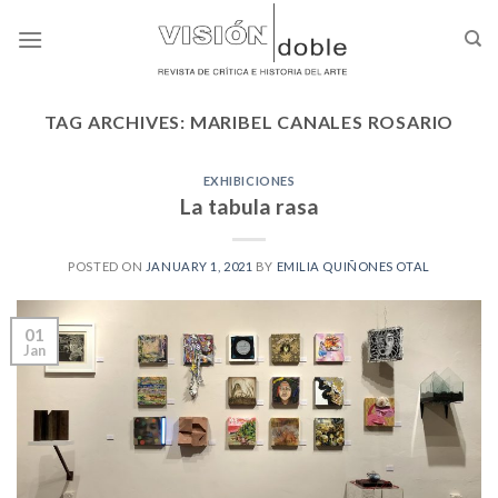
Skip
to
content
TAG ARCHIVES:
MARIBEL CANALES ROSARIO
EXHIBICIONES
La tabula rasa
POSTED ON
JANUARY 1, 2021
BY
EMILIA QUIÑONES OTAL
01
Jan