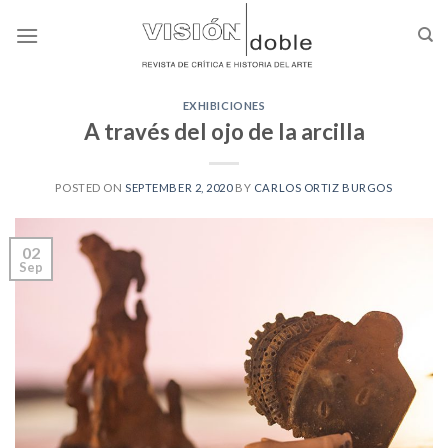
Skip
to
content
EXHIBICIONES
A través del ojo de la arcilla
POSTED ON
SEPTEMBER 2, 2020
BY
CARLOS ORTIZ BURGOS
02
Sep