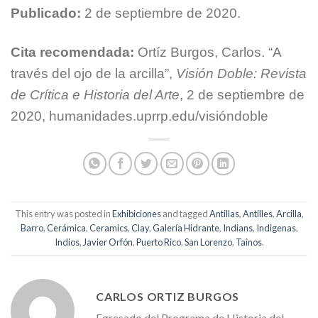
Publicado:
2 de septiembre de 2020.
Cita recomendada:
Ortíz Burgos, Carlos. “A
través del ojo de la arcilla”,
Visión Doble: Revista
de Crítica e Historia del Arte
, 2 de septiembre de
2020, humanidades.uprrp.edu/visióndoble
This entry was posted in
Exhibiciones
and tagged
Antillas
,
Antilles
,
Arcilla
,
Barro
,
Cerámica
,
Ceramics
,
Clay
,
Galería Hidrante
,
Indians
,
Indigenas
,
Indios
,
Javier Orfón
,
Puerto Rico
,
San Lorenzo
,
Tainos
.
CARLOS ORTIZ BURGOS
Egresado del Programa de Historia del