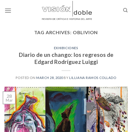
Skip
to
content
TAG ARCHIVES:
OBLIVION
EXHIBICIONES
Diario de un chango: los regresos de
Edgard Rodríguez Luiggi
POSTED ON
MARCH 28, 2020
BY
LILLIANA RAMOS COLLADO
28
Mar