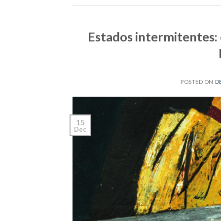
Estados intermitentes: 
POSTED ON
D
15
Dec