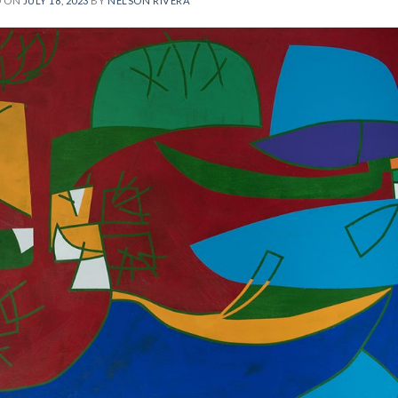
D ON
JULY 18, 2023
BY
NELSON RIVERA