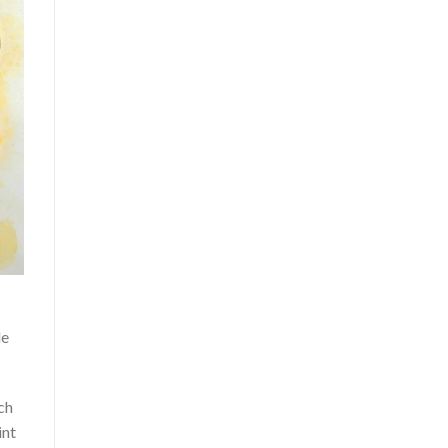
de
ch
int