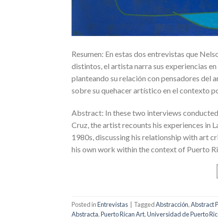
Resumen: En estas dos entrevistas que Nelso
distintos, el artista narra sus experiencias 
planteando su relación con pensadores del 
sobre su quehacer artístico en el contexto p
Abstract: In these two interviews conducted
Cruz, the artist recounts his experiences in
1980s, discussing his relationship with art 
his own work within the context of Puerto Ric
Posted in
Entrevistas
|
Tagged
Abstracción
,
Abstract P
Abstracta
,
Puerto Rican Art
,
Universidad de Puerto Ri