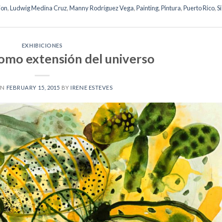
ion
,
Ludwig Medina Cruz
,
Manny Rodríguez Vega
,
Painting
,
Pintura
,
Puerto Rico
,
S
EXHIBICIONES
como extensión del universo
ON
FEBRUARY 15, 2015
BY
IRENE ESTEVES