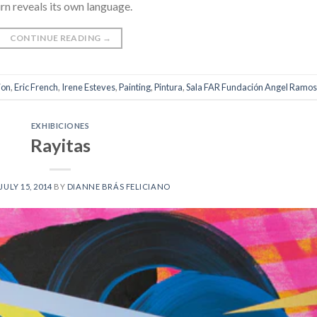
rn reveals its own language.
CONTINUE READING
→
ion
,
Eric French
,
Irene Esteves
,
Painting
,
Pintura
,
Sala FAR Fundación Angel Ramos
EXHIBICIONES
Rayitas
JULY 15, 2014
BY
DIANNE BRÁS FELICIANO