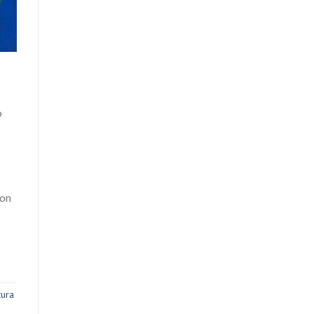
o
 on
tura