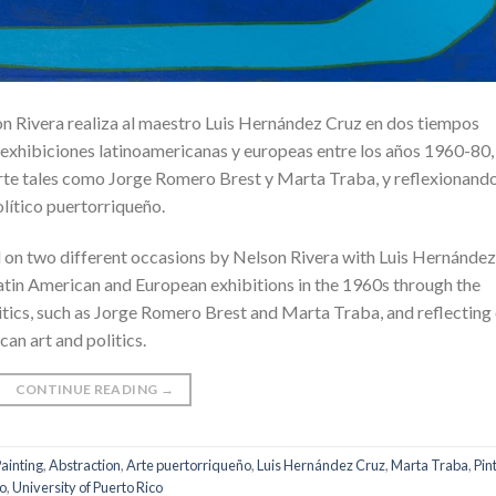
n Rivera realiza al maestro Luis Hernández Cruz en dos tiempos
en exhibiciones latinoamericanas y europeas entre los años 1960-80,
arte tales como Jorge Romero Brest y Marta Traba, y reflexionand
olítico puertorriqueño.
 on two different occasions by Nelson Rivera with Luis Hernández
 Latin American and European exhibitions in the 1960s through the
critics, such as Jorge Romero Brest and Marta Traba, and reflecting
an art and politics.
CONTINUE READING
→
ainting
,
Abstraction
,
Arte puertorriqueño
,
Luis Hernández Cruz
,
Marta Traba
,
Pin
co
,
University of Puerto Rico