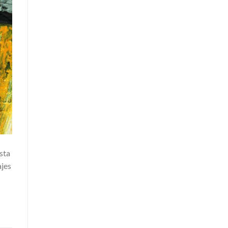
ista
ajes