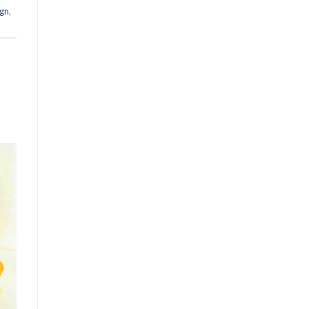
ign
,