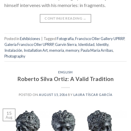
himself intervenes with his memories: in fragments.
CONTINUE READING
→
Posted in
Exhibiciones
|
Tagged
Fotografía
,
Francisco Oller Gallery UPRRP
,
Galería Francisco Oller UPRRP
,
Garvin Sierra
,
Identidad
,
Identity
,
Instalación
,
Installation Art
,
memoria
,
memory
,
Paula María Arribas
,
Photography
ENGLISH
Roberto Silva Ortiz: A Valid Tradition
POSTED ON
AUGUST 15, 2016
BY
LAURA TÍSCAR GARCÍA
15
Aug