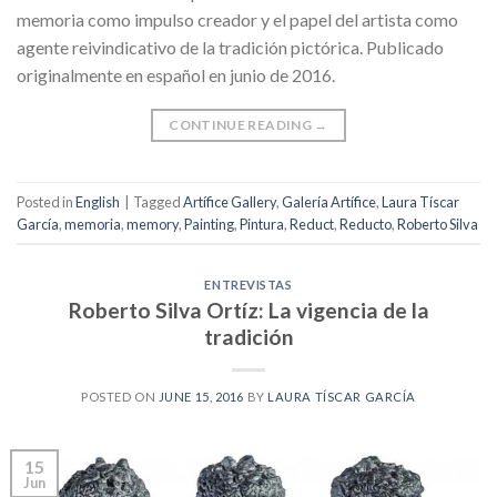
memoria como impulso creador y el papel del artista como
agente reivindicativo de la tradición pictórica. Publicado
originalmente en español en junio de 2016.
CONTINUE READING
→
Posted in
English
|
Tagged
Artífice Gallery
,
Galería Artífice
,
Laura Tíscar
García
,
memoria
,
memory
,
Painting
,
Pintura
,
Reduct
,
Reducto
,
Roberto Silva
ENTREVISTAS
Roberto Silva Ortíz: La vigencia de la
tradición
POSTED ON
JUNE 15, 2016
BY
LAURA TÍSCAR GARCÍA
15
Jun