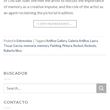
of Old San Juan. We met the artist to discuss the importance
of memory as a creative impulse, and the role of the artist as
an agent reclaiming the pictorial tradition.
CONTINUE READING
→
Posted in
Entrevistas
|
Tagged
Artífice Gallery
,
Galería Artífice
,
Laura
Tíscar García
,
memoria
,
memory
,
Painting
,
Pintura
,
Reduct
,
Reducto
,
Roberto Silva
BUSCADOR
CONTACTO