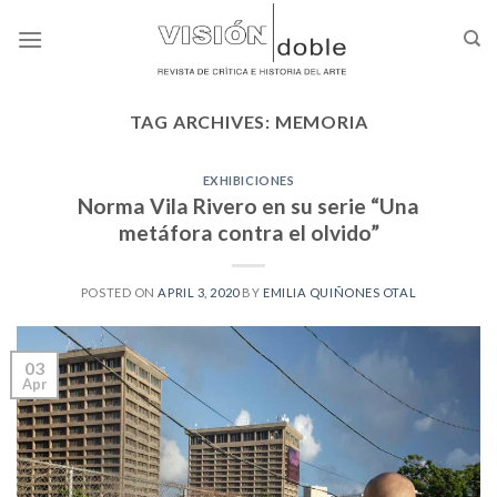
Skip
to
content
TAG ARCHIVES:
MEMORIA
EXHIBICIONES
Norma Vila Rivero en su serie “Una
metáfora contra el olvido”
POSTED ON
APRIL 3, 2020
BY
EMILIA QUIÑONES OTAL
03
Apr