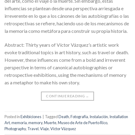
del arte, como el viaje o la muerte. Sin embargo, estas
influencias se plantean desde una perspectiva arriesgada e
irreverente en lo que a los cánones de las autobiografías o las
retrospectivas se refiere, haciendo uso de los mecanismos de
la memoria como metáfora para construir su propia historia.
Abstract: Thirty years of Víctor Vázquez’s artistic work
evoke traditional topics in art history, such as travel or death.
However, these influences come from a bold and irreverent
perspective in terms of canonical autobiographies or
retrospective exhibitions, using the mechanisms of memory
as a metaphor to make his own story.
CONTINUE READING
→
Posted in
Exhibiciones
|
Tagged
Death
,
Fotografía
,
Instalación
,
Installation
Art
,
memoria
,
memory
,
Muerte
,
Museo de Arte de Puerto Rico
,
Photography
,
Travel
,
Viaje
,
Víctor Vázquez