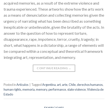
acquired memories, as a result of the extreme violence and
trauma experienced. These artworks show how the arts work
as a means of denunciation and collecting memories given the
urgency of narrating what has been described as something
inexplicable or unbelievable, given the brutality of the acts. In
answer to the question of how to represent torture,
disappearance, rape, impotence, terror, cruelty, tragedy; in
short, what happens in a dictatorship, a range of elements will
be compared within a conceptual and theoretical framework
integrating art, representation, and memory.
CONTINUE READING
→
Posted in
Artículos
|
Tagged
Argentina
,
art
,
arte
,
Chile
,
derechos humanos
,
human rights
,
memoria
,
memory
,
performance
,
state violence
,
Violencia de
Estado
EXHIBICIONES