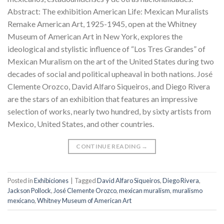
Abstract: The exhibition American Life: Mexican Muralists
Remake American Art, 1925-1945, open at the Whitney
Museum of American Art in New York, explores the
ideological and stylistic influence of “Los Tres Grandes” of
Mexican Muralism on the art of the United States during two
decades of social and political upheaval in both nations. José
Clemente Orozco, David Alfaro Siqueiros, and Diego Rivera
are the stars of an exhibition that features an impressive
selection of works, nearly two hundred, by sixty artists from
Mexico, United States, and other countries.
CONTINUE READING
→
Posted in
Exhibiciones
|
Tagged
David Alfaro Siqueiros
,
Diego Rivera
,
Jackson Pollock
,
José Clemente Orozco
,
mexican muralism
,
muralismo
mexicano
,
Whitney Museum of American Art