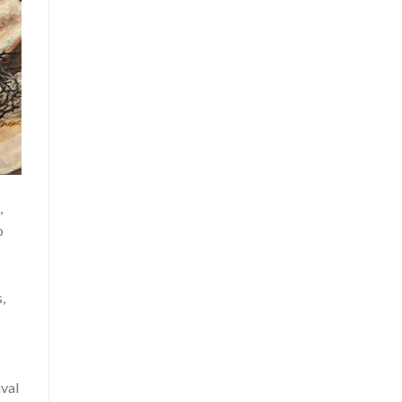
,
o
,
aval