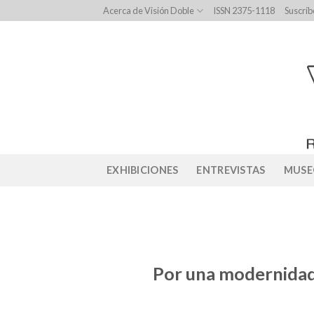
Skip
Acerca de Visión Doble
ISSN 2375-1118
Suscríb
to
content
EXHIBICIONES
ENTREVISTAS
MUSE
Por una modernidad 