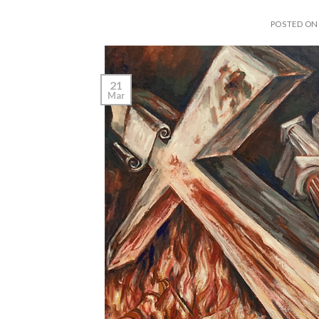
POSTED O
21
Mar