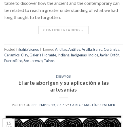
table to discover how the ancient and the contemporary can
be related to reach a greater understanding of what we had
long thought to be forgotten.
CONTINUE READING
→
Posted in
Exhibiciones
|
Tagged
Antillas
,
Antilles
,
Arcilla
,
Barro
,
Cerámica
,
Ceramics
,
Clay
,
Galería Hidrante
,
Indians
,
Indigenas
,
Indios
,
Javier Orfón
,
Puerto Rico
,
San Lorenzo
,
Tainos
ENSAYOS
El arte aborigen y su aplicación a las
artesanías
POSTED ON
SEPTEMBER 15, 2017
BY
CARLOS MARTÍNEZ PALMER
15
Sep