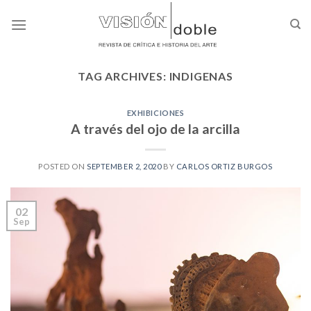
Skip
to
content
TAG ARCHIVES:
INDIGENAS
EXHIBICIONES
A través del ojo de la arcilla
POSTED ON
SEPTEMBER 2, 2020
BY
CARLOS ORTIZ BURGOS
02
Sep