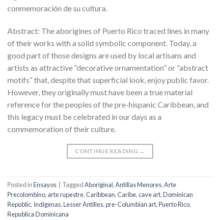
conmemoración de su cultura.
Abstract: The aborigines of Puerto Rico traced lines in many
of their works with a solid symbolic component. Today, a
good part of those designs are used by local artisans and
artists as attractive “decorative ornamentation” or “abstract
motifs” that, despite that superficial look, enjoy public favor.
However, they originally must have been a true material
reference for the peoples of the pre-hispanic Caribbean, and
this legacy must be celebrated in our days as a
commemoration of their culture.
CONTINUE READING
→
Posted in
Ensayos
|
Tagged
Aboriginal
,
Antillas Menores
,
Arte
Precolombino
,
arte rupestre
,
Caribbean
,
Caribe
,
cave art
,
Dominican
Republic
,
Indigenas
,
Lesser Antilles
,
pre-Columbian art
,
Puerto Rico
,
Republica Dominicana