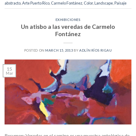
abstracto
,
Arte Puerto Rico
,
Carmelo Fontánez
,
Color
,
Landscape
,
Paisaje
EXHIBICIONES
Un atisbo a las veredas de Carmelo
Fontánez
POSTED ON
MARCH 15, 2013
BY
ADLÍN RÍOS RIGAU
15
Mar
Resumen: Veredas en el camino es una muestra antológica de