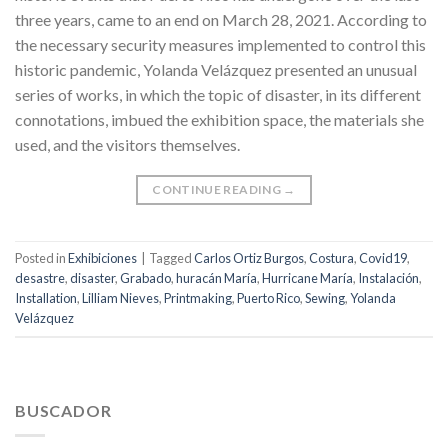
three years, came to an end on March 28, 2021. According to
the necessary security measures implemented to control this
historic pandemic, Yolanda Velázquez presented an unusual
series of works, in which the topic of disaster, in its different
connotations, imbued the exhibition space, the materials she
used, and the visitors themselves.
CONTINUE READING
→
Posted in
Exhibiciones
|
Tagged
Carlos Ortiz Burgos
,
Costura
,
Covid19
,
desastre
,
disaster
,
Grabado
,
huracán María
,
Hurricane María
,
Instalación
,
Installation
,
Lilliam Nieves
,
Printmaking
,
Puerto Rico
,
Sewing
,
Yolanda
Velázquez
BUSCADOR