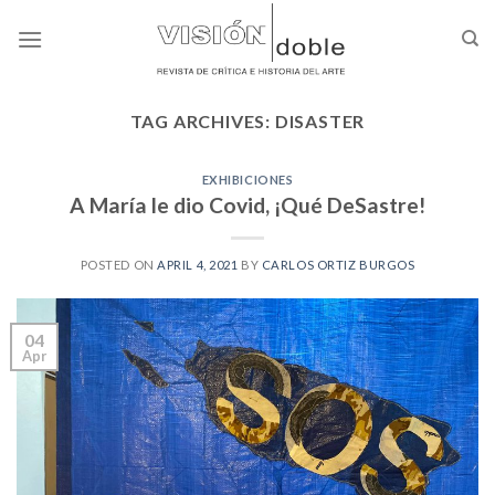
Skip
to
content
TAG ARCHIVES:
DISASTER
EXHIBICIONES
A María le dio Covid, ¡Qué DeSastre!
POSTED ON
APRIL 4, 2021
BY
CARLOS ORTIZ BURGOS
04
Apr